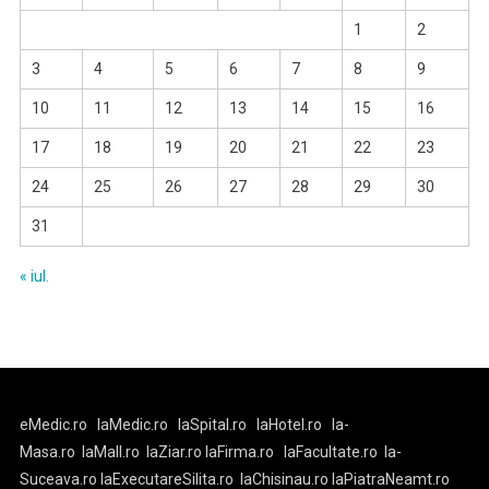
1
2
3
4
5
6
7
8
9
10
11
12
13
14
15
16
17
18
19
20
21
22
23
24
25
26
27
28
29
30
31
« iul.
eMedic.ro
laMedic.ro
laSpital.ro
laHotel.ro
la-
Masa.ro
laMall.ro
laZiar.ro
laFirma.ro
laFacultate.ro
la-
Suceava.ro
laExecutareSilita.ro
laChisinau.ro
laPiatraNeamt.ro