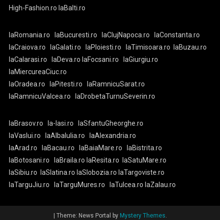
High-Fashion.ro
laBalti.ro
laRomania.ro
laBucuresti.ro
laClujNapoca.ro
laConstanta.ro
laCraiova.ro
laGalati.ro
laPloiesti.ro
laTimisoara.ro
laBuzau.ro
laCalarasi.ro
laDeva.ro
laFocsani.ro
laGiurgiu.ro
laMiercureaCiuc.ro
laOradea.ro
laPitesti.ro
laRamnicuSarat.ro
laRamnicuValcea.ro
laDrobetaTurnuSeverin.ro
laBrasov.ro
la-Iasi.ro
laSfantuGheorghe.ro
laVaslui.ro
laAlbaIulia.ro
laAlexandria.ro
laArad.ro
laBacau.ro
laBaiaMare.ro
laBistrita.ro
laBotosani.ro
laBraila.ro
laResita.ro
laSatuMare.ro
laSibiu.ro
laSlatina.ro
laSlobozia.ro
laTargoviste.ro
laTarguJiu.ro
laTarguMures.ro
laTulcea.ro
laZalau.ro
|
Theme: News Portal by
Mystery Themes
.