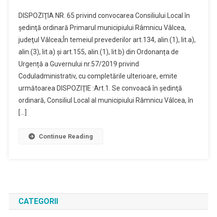
DISPOZIŢIA NR. 65 privind convocarea Consiliului Local în
şedinţă ordinară Primarul municipiului Râmnicu Vâlcea,
judeţul Vâlcea;În temeiul prevederilor art.134, alin.(1), lit.a),
alin.(3), lit.a) și art.155, alin.(1), lit.b) din Ordonanța de
Urgență a Guvernului nr.57/2019 privind
Coduladministrativ, cu completările ulterioare, emite
următoarea DISPOZIŢIE :Art.1. Se convoacă în şedinţă
ordinară, Consiliul Local al municipiului Râmnicu Vâlcea, în
[…]
Continue Reading
CATEGORII