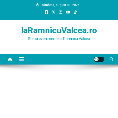
Skip
sâmbătă, august 08, 2026
to
content
laRamnicuValcea.ro
Stiri si evenimente la Ramnicu Valcea