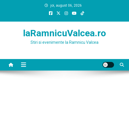
Skip
joi, august 06, 2026
to
content
laRamnicuValcea.ro
Stiri si evenimente la Ramnicu Valcea