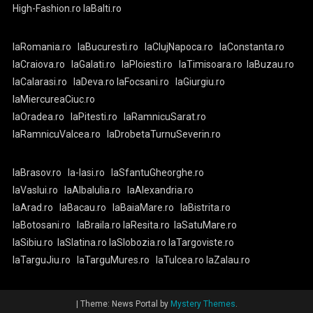
High-Fashion.ro
laBalti.ro
laRomania.ro
laBucuresti.ro
laClujNapoca.ro
laConstanta.ro
laCraiova.ro
laGalati.ro
laPloiesti.ro
laTimisoara.ro
laBuzau.ro
laCalarasi.ro
laDeva.ro
laFocsani.ro
laGiurgiu.ro
laMiercureaCiuc.ro
laOradea.ro
laPitesti.ro
laRamnicuSarat.ro
laRamnicuValcea.ro
laDrobetaTurnuSeverin.ro
laBrasov.ro
la-Iasi.ro
laSfantuGheorghe.ro
laVaslui.ro
laAlbaIulia.ro
laAlexandria.ro
laArad.ro
laBacau.ro
laBaiaMare.ro
laBistrita.ro
laBotosani.ro
laBraila.ro
laResita.ro
laSatuMare.ro
laSibiu.ro
laSlatina.ro
laSlobozia.ro
laTargoviste.ro
laTarguJiu.ro
laTarguMures.ro
laTulcea.ro
laZalau.ro
|
Theme: News Portal by
Mystery Themes
.