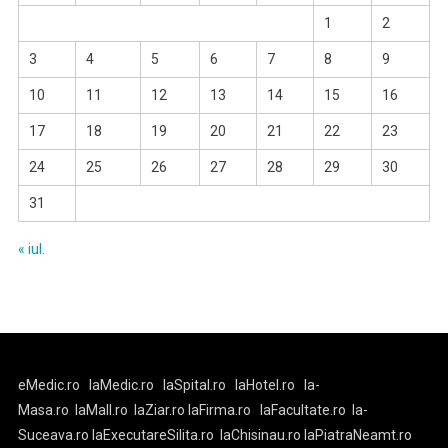
1
2
3
4
5
6
7
8
9
10
11
12
13
14
15
16
17
18
19
20
21
22
23
24
25
26
27
28
29
30
31
« iul.
eMedic.ro
laMedic.ro
laSpital.ro
laHotel.ro
la-
Masa.ro
laMall.ro
laZiar.ro
laFirma.ro
laFacultate.ro
la-
Suceava.ro
laExecutareSilita.ro
laChisinau.ro
laPiatraNeamt.ro