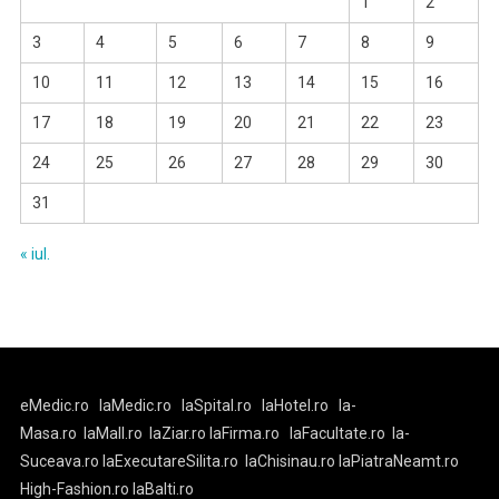
1
2
3
4
5
6
7
8
9
10
11
12
13
14
15
16
17
18
19
20
21
22
23
24
25
26
27
28
29
30
31
« iul.
eMedic.ro
laMedic.ro
laSpital.ro
laHotel.ro
la-
Masa.ro
laMall.ro
laZiar.ro
laFirma.ro
laFacultate.ro
la-
Suceava.ro
laExecutareSilita.ro
laChisinau.ro
laPiatraNeamt.ro
High-Fashion.ro
laBalti.ro