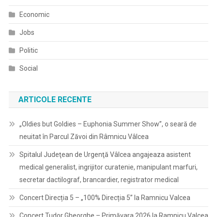
Economic
Jobs
Politic
Social
ARTICOLE RECENTE
„Oldies but Goldies – Euphonia Summer Show”, o seară de
neuitat în Parcul Zăvoi din Râmnicu Vâlcea
Spitalul Judeţean de Urgenţă Vâlcea angajeaza asistent
medical generalist, ingrijitor curatenie, manipulant marfuri,
secretar dactilograf, brancardier, registrator medical
Concert Direcția 5 – „100% Direcția 5” la Ramnicu Valcea
Concert Tudor Gheorghe – Primăvara 2026 la Ramnicu Valcea