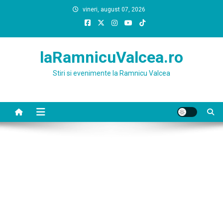
Skip
vineri, august 07, 2026
to
content
laRamnicuValcea.ro
Stiri si evenimente la Ramnicu Valcea