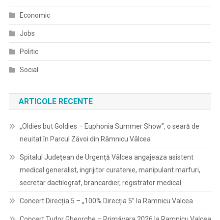
Economic
Jobs
Politic
Social
ARTICOLE RECENTE
„Oldies but Goldies – Euphonia Summer Show”, o seară de
neuitat în Parcul Zăvoi din Râmnicu Vâlcea
Spitalul Judeţean de Urgenţă Vâlcea angajeaza asistent
medical generalist, ingrijitor curatenie, manipulant marfuri,
secretar dactilograf, brancardier, registrator medical
Concert Direcția 5 – „100% Direcția 5” la Ramnicu Valcea
Concert Tudor Gheorghe – Primăvara 2026 la Ramnicu Valcea