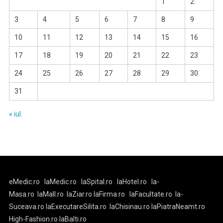
1
2
3
4
5
6
7
8
9
10
11
12
13
14
15
16
17
18
19
20
21
22
23
24
25
26
27
28
29
30
31
« iul.
eMedic.ro
laMedic.ro
laSpital.ro
laHotel.ro
la-
Masa.ro
laMall.ro
laZiar.ro
laFirma.ro
laFacultate.ro
la-
Suceava.ro
laExecutareSilita.ro
laChisinau.ro
laPiatraNeamt.ro
High-Fashion.ro
laBalti.ro