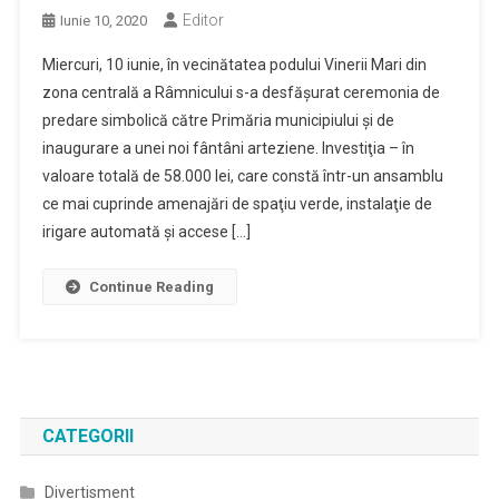
Editor
Iunie 10, 2020
Miercuri, 10 iunie, în vecinătatea podului Vinerii Mari din
zona centrală a Râmnicului s-a desfăşurat ceremonia de
predare simbolică către Primăria municipiului şi de
inaugurare a unei noi fântâni arteziene. Investiţia – în
valoare totală de 58.000 lei, care constă într-un ansamblu
ce mai cuprinde amenajări de spaţiu verde, instalaţie de
irigare automată şi accese […]
Continue Reading
CATEGORII
Divertisment