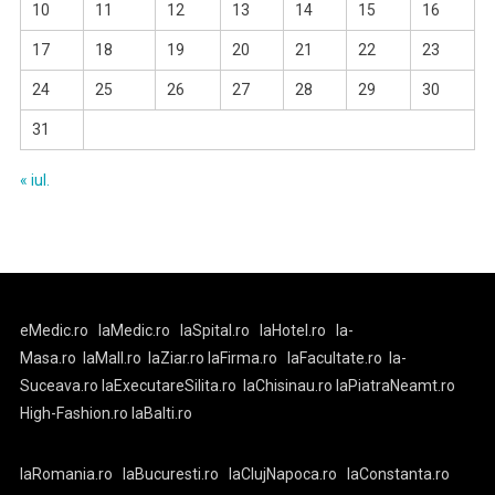
10
11
12
13
14
15
16
17
18
19
20
21
22
23
24
25
26
27
28
29
30
31
« iul.
eMedic.ro
laMedic.ro
laSpital.ro
laHotel.ro
la-
Masa.ro
laMall.ro
laZiar.ro
laFirma.ro
laFacultate.ro
la-
Suceava.ro
laExecutareSilita.ro
laChisinau.ro
laPiatraNeamt.ro
High-Fashion.ro
laBalti.ro
laRomania.ro
laBucuresti.ro
laClujNapoca.ro
laConstanta.ro