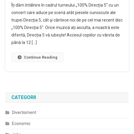
Îți dăm întâlnire în cadrul turneului „100% Direcția 5” cu un
concert care aduce pe scenă atât piesele cunoscute ale
trupei Direcția 5, cât și cântece noi de pe cel mai recent disc
„100% Direcția 5”. Orice muzică ați asculta, a noastră este
diferită, Direcția 5 vă iubește! Accesul copiilor cu vârsta de
până la 12 […]
Continue Reading
CATEGORII
Divertisment
Economic