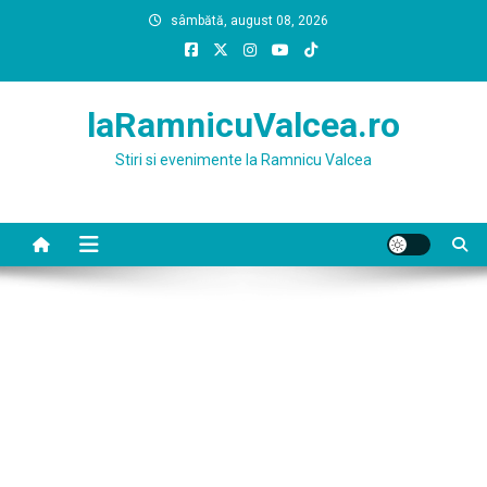
Skip
sâmbătă, august 08, 2026
to
content
laRamnicuValcea.ro
Stiri si evenimente la Ramnicu Valcea