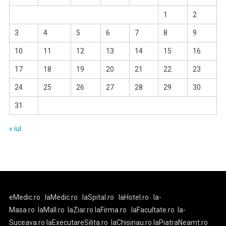
1
2
3
4
5
6
7
8
9
10
11
12
13
14
15
16
17
18
19
20
21
22
23
24
25
26
27
28
29
30
31
« iul.
eMedic.ro
laMedic.ro
laSpital.ro
laHotel.ro
la-
Masa.ro
laMall.ro
laZiar.ro
laFirma.ro
laFacultate.ro
la-
Suceava.ro
laExecutareSilita.ro
laChisinau.ro
laPiatraNeamt.ro