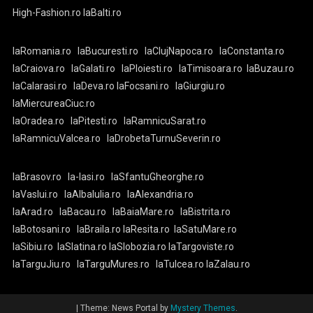
High-Fashion.ro
laBalti.ro
laRomania.ro
laBucuresti.ro
laClujNapoca.ro
laConstanta.ro
laCraiova.ro
laGalati.ro
laPloiesti.ro
laTimisoara.ro
laBuzau.ro
laCalarasi.ro
laDeva.ro
laFocsani.ro
laGiurgiu.ro
laMiercureaCiuc.ro
laOradea.ro
laPitesti.ro
laRamnicuSarat.ro
laRamnicuValcea.ro
laDrobetaTurnuSeverin.ro
laBrasov.ro
la-Iasi.ro
laSfantuGheorghe.ro
laVaslui.ro
laAlbaIulia.ro
laAlexandria.ro
laArad.ro
laBacau.ro
laBaiaMare.ro
laBistrita.ro
laBotosani.ro
laBraila.ro
laResita.ro
laSatuMare.ro
laSibiu.ro
laSlatina.ro
laSlobozia.ro
laTargoviste.ro
laTarguJiu.ro
laTarguMures.ro
laTulcea.ro
laZalau.ro
|
Theme: News Portal by
Mystery Themes
.