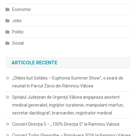
Economic
Jobs
Politic
Social
ARTICOLE RECENTE
„Oldies but Goldies – Euphonia Summer Show”, o seară de
neuitat în Parcul Zăvoi din Râmnicu Vâlcea
Spitalul Judeţean de Urgenţă Vâlcea angajeaza asistent
medical generalist, ingrijitor curatenie, manipulant marfuri,
secretar dactilograf, brancardier, registrator medical
Concert Direcția 5 – „100% Direcția 5” la Ramnicu Valcea
Concert Tudor Gheorghe – Primăvara 2026 la Ramnicu Valcea