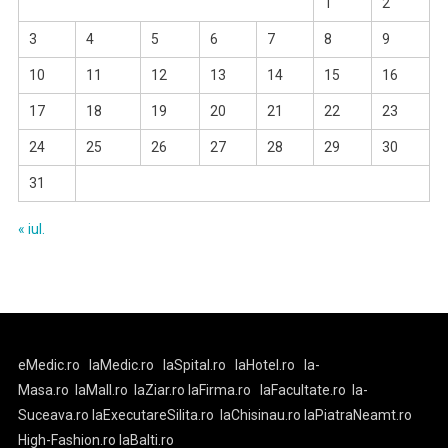
1
2
3
4
5
6
7
8
9
10
11
12
13
14
15
16
17
18
19
20
21
22
23
24
25
26
27
28
29
30
31
« iul.
eMedic.ro
laMedic.ro
laSpital.ro
laHotel.ro
la-
Masa.ro
laMall.ro
laZiar.ro
laFirma.ro
laFacultate.ro
la-
Suceava.ro
laExecutareSilita.ro
laChisinau.ro
laPiatraNeamt.ro
High-Fashion.ro
laBalti.ro