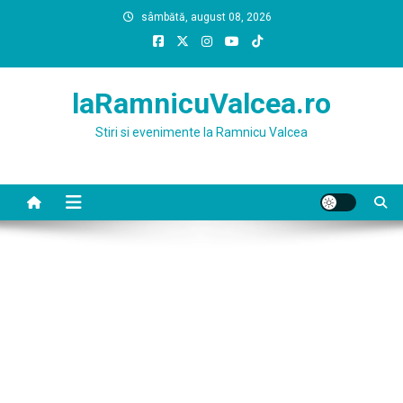
Skip
sâmbătă, august 08, 2026
to
content
laRamnicuValcea.ro
Stiri si evenimente la Ramnicu Valcea