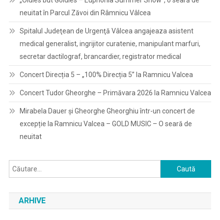
„Oldies but Goldies – Euphonia Summer Show”, o seară de
neuitat în Parcul Zăvoi din Râmnicu Vâlcea
Spitalul Judeţean de Urgenţă Vâlcea angajeaza asistent
medical generalist, ingrijitor curatenie, manipulant marfuri,
secretar dactilograf, brancardier, registrator medical
Concert Direcția 5 – „100% Direcția 5” la Ramnicu Valcea
Concert Tudor Gheorghe – Primăvara 2026 la Ramnicu Valcea
Mirabela Dauer și Gheorghe Gheorghiu într-un concert de
excepție la Ramnicu Valcea – GOLD MUSIC – O seară de
neuitat
Caută
după:
ARHIVE