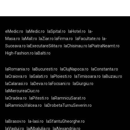
eMedic.ro
laMedic.ro
laSpital.ro
laHotel.ro
la-
Masa.ro
laMall.ro
laZiar.ro
laFirma.ro
laFacultate.ro
la-
Suceava.ro
laExecutareSilita.ro
laChisinau.ro
laPiatraNeamt.ro
High-Fashion.ro
laBalti.ro
laRomania.ro
laBucuresti.ro
laClujNapoca.ro
laConstanta.ro
laCraiova.ro
laGalati.ro
laPloiesti.ro
laTimisoara.ro
laBuzau.ro
laCalarasi.ro
laDeva.ro
laFocsani.ro
laGiurgiu.ro
laMiercureaCiuc.ro
laOradea.ro
laPitesti.ro
laRamnicuSarat.ro
laRamnicuValcea.ro
laDrobetaTurnuSeverin.ro
laBrasov.ro
la-Iasi.ro
laSfantuGheorghe.ro
laVaslui.ro
laAlbaIulia.ro
laAlexandria.ro