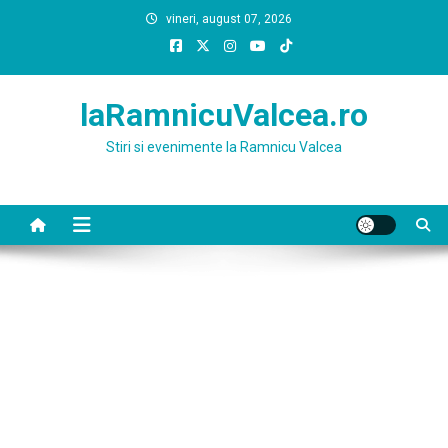
Skip
vineri, august 07, 2026
to
content
laRamnicuValcea.ro
Stiri si evenimente la Ramnicu Valcea