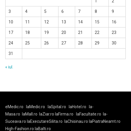
1
2
3
4
5
6
7
8
9
10
11
12
13
14
15
16
17
18
19
20
21
22
23
24
25
26
27
28
29
30
31
« iul.
eMedic.ro
laMedic.ro
laSpital.ro
laHotel.ro
la-
Masa.ro
laMall.ro
laZiar.ro
laFirma.ro
laFacultate.ro
la-
Suceava.ro
laExecutareSilita.ro
laChisinau.ro
laPiatraNeamt.ro
High-Fashion.ro
laBalti.ro