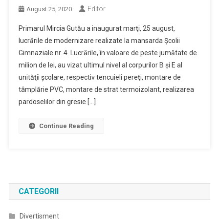
Editor
August 25, 2020
Primarul Mircia Gutău a inaugurat marţi, 25 august,
lucrările de modernizare realizate la mansarda Şcolii
Gimnaziale nr. 4. Lucrările, în valoare de peste jumătate de
milion de lei, au vizat ultimul nivel al corpurilor B şi E al
unităţii şcolare, respectiv tencuieli pereţi, montare de
tâmplărie PVC, montare de strat termoizolant, realizarea
pardoselilor din gresie […]
Continue Reading
CATEGORII
Divertisment