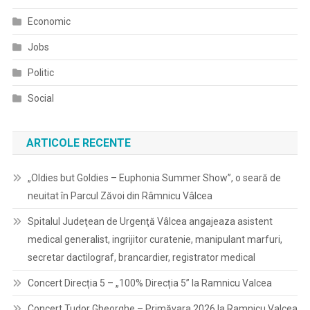
Economic
Jobs
Politic
Social
ARTICOLE RECENTE
„Oldies but Goldies – Euphonia Summer Show”, o seară de
neuitat în Parcul Zăvoi din Râmnicu Vâlcea
Spitalul Judeţean de Urgenţă Vâlcea angajeaza asistent
medical generalist, ingrijitor curatenie, manipulant marfuri,
secretar dactilograf, brancardier, registrator medical
Concert Direcția 5 – „100% Direcția 5” la Ramnicu Valcea
Concert Tudor Gheorghe – Primăvara 2026 la Ramnicu Valcea