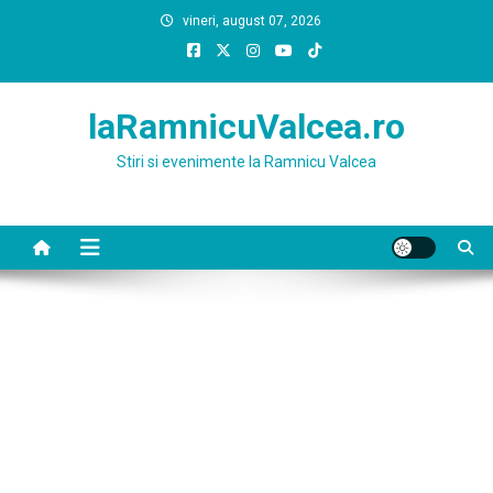
Skip
vineri, august 07, 2026
to
content
laRamnicuValcea.ro
Stiri si evenimente la Ramnicu Valcea