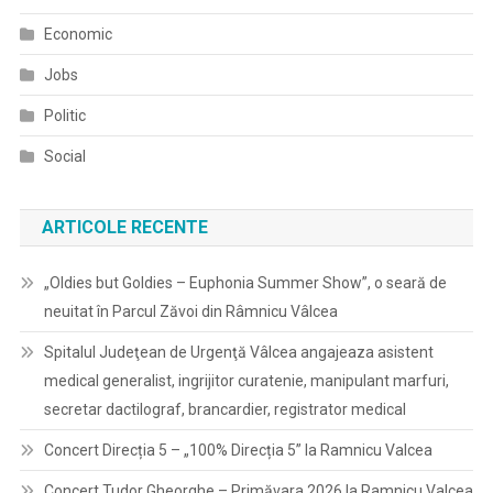
Economic
Jobs
Politic
Social
ARTICOLE RECENTE
„Oldies but Goldies – Euphonia Summer Show”, o seară de
neuitat în Parcul Zăvoi din Râmnicu Vâlcea
Spitalul Judeţean de Urgenţă Vâlcea angajeaza asistent
medical generalist, ingrijitor curatenie, manipulant marfuri,
secretar dactilograf, brancardier, registrator medical
Concert Direcția 5 – „100% Direcția 5” la Ramnicu Valcea
Concert Tudor Gheorghe – Primăvara 2026 la Ramnicu Valcea