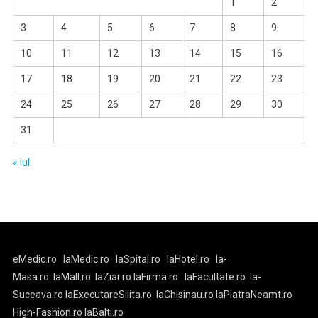
1
2
3
4
5
6
7
8
9
10
11
12
13
14
15
16
17
18
19
20
21
22
23
24
25
26
27
28
29
30
31
« iul.
eMedic.ro
laMedic.ro
laSpital.ro
laHotel.ro
la-
Masa.ro
laMall.ro
laZiar.ro
laFirma.ro
laFacultate.ro
la-
Suceava.ro
laExecutareSilita.ro
laChisinau.ro
laPiatraNeamt.ro
High-Fashion.ro
laBalti.ro