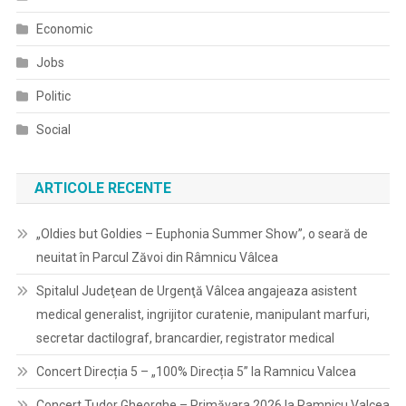
Economic
Jobs
Politic
Social
ARTICOLE RECENTE
„Oldies but Goldies – Euphonia Summer Show”, o seară de
neuitat în Parcul Zăvoi din Râmnicu Vâlcea
Spitalul Judeţean de Urgenţă Vâlcea angajeaza asistent
medical generalist, ingrijitor curatenie, manipulant marfuri,
secretar dactilograf, brancardier, registrator medical
Concert Direcția 5 – „100% Direcția 5” la Ramnicu Valcea
Concert Tudor Gheorghe – Primăvara 2026 la Ramnicu Valcea