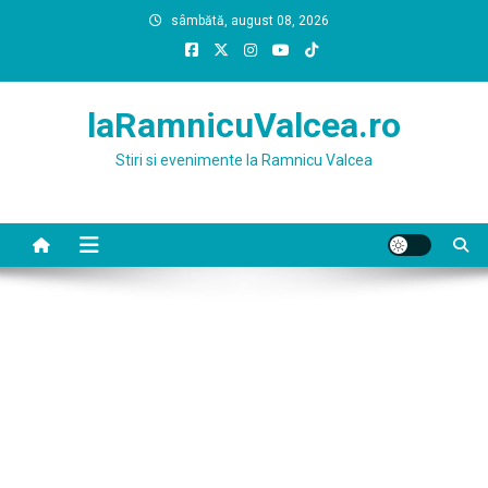
Skip
sâmbătă, august 08, 2026
to
content
laRamnicuValcea.ro
Stiri si evenimente la Ramnicu Valcea