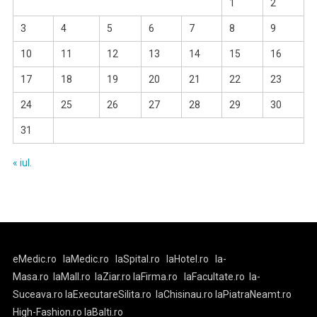
1
2
3
4
5
6
7
8
9
10
11
12
13
14
15
16
17
18
19
20
21
22
23
24
25
26
27
28
29
30
31
« iul.
eMedic.ro
laMedic.ro
laSpital.ro
laHotel.ro
la-
Masa.ro
laMall.ro
laZiar.ro
laFirma.ro
laFacultate.ro
la-
Suceava.ro
laExecutareSilita.ro
laChisinau.ro
laPiatraNeamt.ro
High-Fashion.ro
laBalti.ro