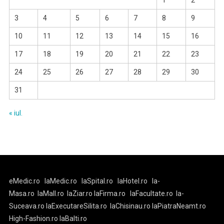
1
2
3
4
5
6
7
8
9
10
11
12
13
14
15
16
17
18
19
20
21
22
23
24
25
26
27
28
29
30
31
« iul.
eMedic.ro
laMedic.ro
laSpital.ro
laHotel.ro
la-
Masa.ro
laMall.ro
laZiar.ro
laFirma.ro
laFacultate.ro
la-
Suceava.ro
laExecutareSilita.ro
laChisinau.ro
laPiatraNeamt.ro
High-Fashion.ro
laBalti.ro