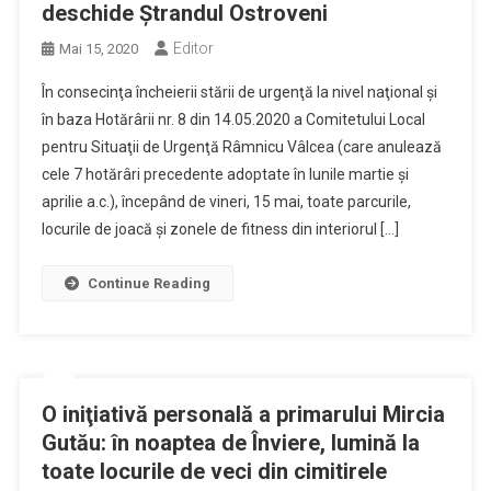
deschide Ştrandul Ostroveni
Editor
Mai 15, 2020
În consecinţa încheierii stării de urgenţă la nivel naţional şi
în baza Hotărârii nr. 8 din 14.05.2020 a Comitetului Local
pentru Situaţii de Urgenţă Râmnicu Vâlcea (care anulează
cele 7 hotărâri precedente adoptate în lunile martie şi
aprilie a.c.), începând de vineri, 15 mai, toate parcurile,
locurile de joacă şi zonele de fitness din interiorul […]
Continue Reading
O iniţiativă personală a primarului Mircia
Gutău: în noaptea de Înviere, lumină la
toate locurile de veci din cimitirele