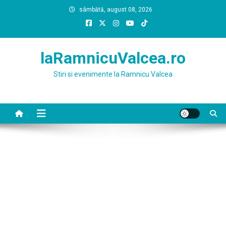
Skip
sâmbătă, august 08, 2026
to
content
laRamnicuValcea.ro
Stiri si evenimente la Ramnicu Valcea