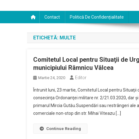
Contact
Politică De Confidențialitate
ETICHETĂ:
MULTE
Comitetul Local pentru Situaţii de Urge
municipiului Râmnicu Vâlcea
Editor
Martie 24, 2020
Întrunit luni, 23 martie, Comitetul Local pentru Situaţi
consecinţa Ordonanţei militare nr. 2/21.03.2020, dar ş
primarul Mircia Gutău.Suspendări sau restrângeri ale a
comerciale non-stop din str. Mihai Viteazu […]
Continue Reading