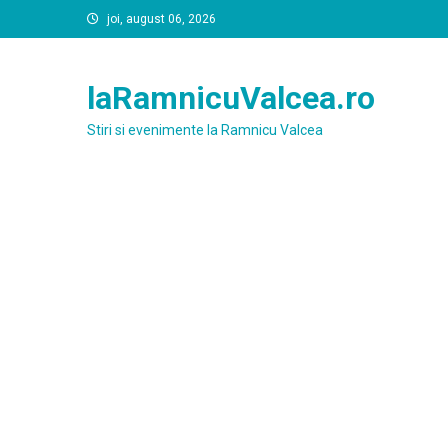
Skip
joi, august 06, 2026
to
content
laRamnicuValcea.ro
Stiri si evenimente la Ramnicu Valcea