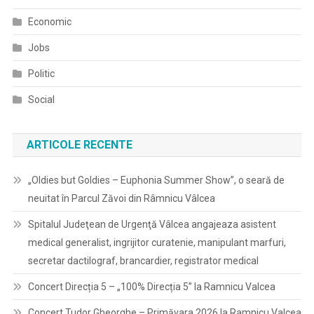
Economic
Jobs
Politic
Social
ARTICOLE RECENTE
„Oldies but Goldies – Euphonia Summer Show”, o seară de
neuitat în Parcul Zăvoi din Râmnicu Vâlcea
Spitalul Judeţean de Urgenţă Vâlcea angajeaza asistent
medical generalist, ingrijitor curatenie, manipulant marfuri,
secretar dactilograf, brancardier, registrator medical
Concert Direcția 5 – „100% Direcția 5” la Ramnicu Valcea
Concert Tudor Gheorghe – Primăvara 2026 la Ramnicu Valcea