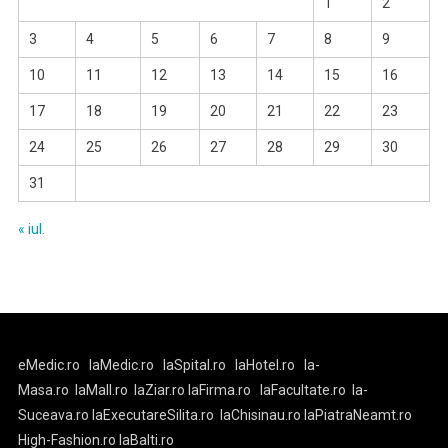
1
2
3
4
5
6
7
8
9
10
11
12
13
14
15
16
17
18
19
20
21
22
23
24
25
26
27
28
29
30
31
« iul.
eMedic.ro
laMedic.ro
laSpital.ro
laHotel.ro
la-
Masa.ro
laMall.ro
laZiar.ro
laFirma.ro
laFacultate.ro
la-
Suceava.ro
laExecutareSilita.ro
laChisinau.ro
laPiatraNeamt.ro
High-Fashion.ro
laBalti.ro