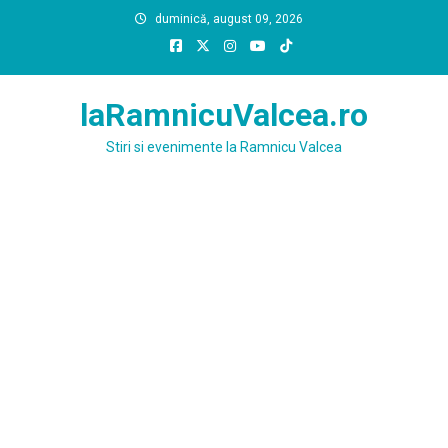
Skip
duminică, august 09, 2026
to
content
laRamnicuValcea.ro
Stiri si evenimente la Ramnicu Valcea