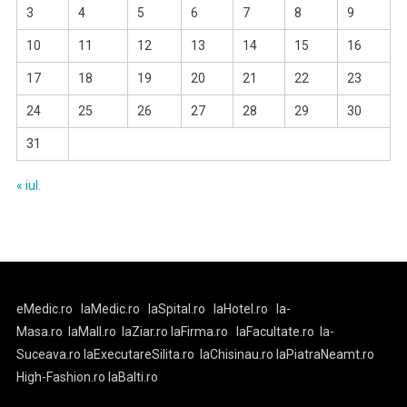
3
4
5
6
7
8
9
10
11
12
13
14
15
16
17
18
19
20
21
22
23
24
25
26
27
28
29
30
31
« iul.
eMedic.ro
laMedic.ro
laSpital.ro
laHotel.ro
la-
Masa.ro
laMall.ro
laZiar.ro
laFirma.ro
laFacultate.ro
la-
Suceava.ro
laExecutareSilita.ro
laChisinau.ro
laPiatraNeamt.ro
High-Fashion.ro
laBalti.ro