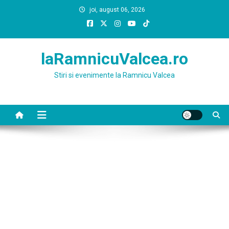
Skip
joi, august 06, 2026
to
content
laRamnicuValcea.ro
Stiri si evenimente la Ramnicu Valcea