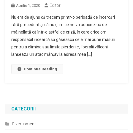
Editor
Aprilie 1, 2020
Nu era de ajuns că trecem printr-o perioadă de încercări
fără precedent şi că nu ştim ce ne va aduce ziua de
mâine!Iată că într-o astfel de criză, în care orice om
responsabil încearcă să găsească cele mai bune măsuri
pentru a elimina sau limita pierderile, liberalii vâlceni
lansează un atac mârşav la adresa mea […]
Continue Reading
CATEGORII
Divertisment