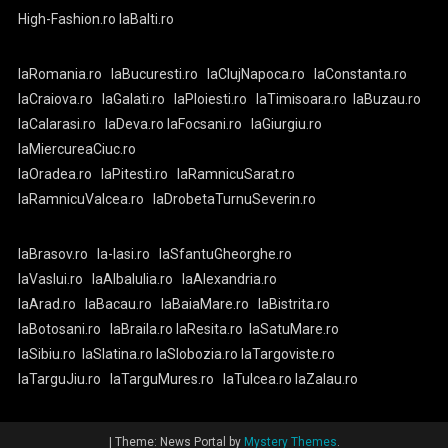
High-Fashion.ro
laBalti.ro
laRomania.ro
laBucuresti.ro
laClujNapoca.ro
laConstanta.ro
laCraiova.ro
laGalati.ro
laPloiesti.ro
laTimisoara.ro
laBuzau.ro
laCalarasi.ro
laDeva.ro
laFocsani.ro
laGiurgiu.ro
laMiercureaCiuc.ro
laOradea.ro
laPitesti.ro
laRamnicuSarat.ro
laRamnicuValcea.ro
laDrobetaTurnuSeverin.ro
laBrasov.ro
la-Iasi.ro
laSfantuGheorghe.ro
laVaslui.ro
laAlbaIulia.ro
laAlexandria.ro
laArad.ro
laBacau.ro
laBaiaMare.ro
laBistrita.ro
laBotosani.ro
laBraila.ro
laResita.ro
laSatuMare.ro
laSibiu.ro
laSlatina.ro
laSlobozia.ro
laTargoviste.ro
laTarguJiu.ro
laTarguMures.ro
laTulcea.ro
laZalau.ro
|
Theme: News Portal by
Mystery Themes
.