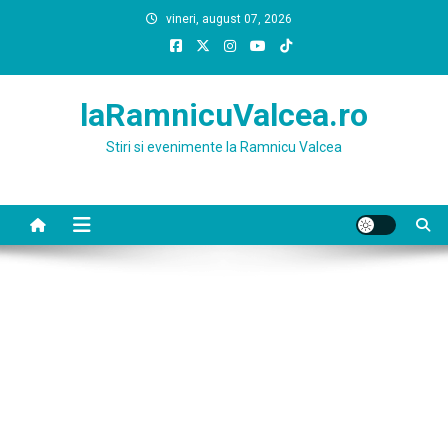
Skip
vineri, august 07, 2026
to
content
laRamnicuValcea.ro
Stiri si evenimente la Ramnicu Valcea