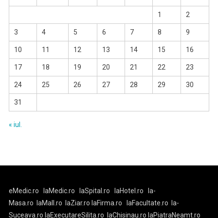
1
2
3
4
5
6
7
8
9
10
11
12
13
14
15
16
17
18
19
20
21
22
23
24
25
26
27
28
29
30
31
« iul.
eMedic.ro
laMedic.ro
laSpital.ro
laHotel.ro
la-
Masa.ro
laMall.ro
laZiar.ro
laFirma.ro
laFacultate.ro
la-
Suceava.ro
laExecutareSilita.ro
laChisinau.ro
laPiatraNeamt.ro