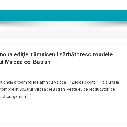
a noua ediţie: râmnicenii sărbătoresc roadele
ul Mircea cel Bătrân
iţională a toamnei la Râmnicu Vâlcea – ”Zilele Recoltei” – a ajuns la
 octombrie în Scuarul Mircea cel Bătrân. Peste 40 de producători de
urături, gemuri […]