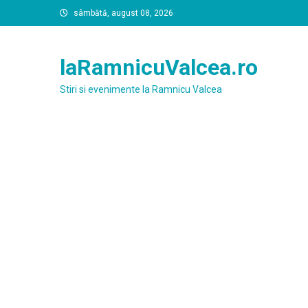
Skip
sâmbătă, august 08, 2026
to
content
laRamnicuValcea.ro
Stiri si evenimente la Ramnicu Valcea