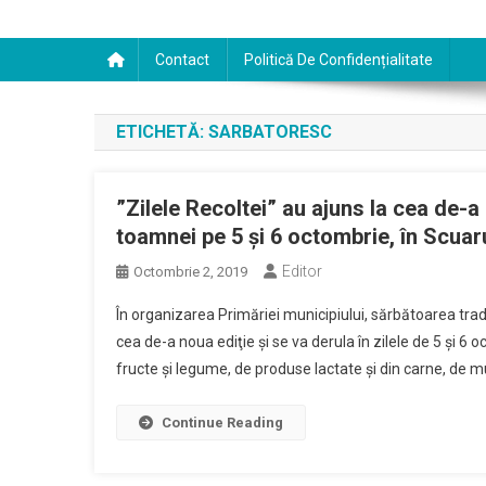
Contact
Politică De Confidențialitate
ETICHETĂ:
SARBATORESC
”Zilele Recoltei” au ajuns la cea de-
toamnei pe 5 şi 6 octombrie, în Scuar
Editor
Octombrie 2, 2019
În organizarea Primăriei municipiului, sărbătoarea trad
cea de-a noua ediţie şi se va derula în zilele de 5 şi 6
fructe şi legume, de produse lactate şi din carne, de m
Continue Reading