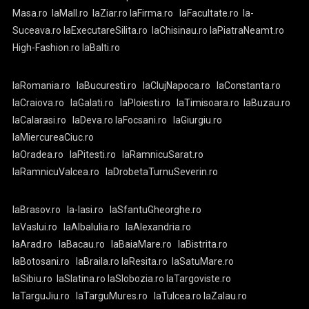
Masa.ro
laMall.ro
laZiar.ro
laFirma.ro
laFacultate.ro
la-
Suceava.ro
laExecutareSilita.ro
laChisinau.ro
laPiatraNeamt.ro
High-Fashion.ro
laBalti.ro
laRomania.ro
laBucuresti.ro
laClujNapoca.ro
laConstanta.ro
laCraiova.ro
laGalati.ro
laPloiesti.ro
laTimisoara.ro
laBuzau.ro
laCalarasi.ro
laDeva.ro
laFocsani.ro
laGiurgiu.ro
laMiercureaCiuc.ro
laOradea.ro
laPitesti.ro
laRamnicuSarat.ro
laRamnicuValcea.ro
laDrobetaTurnuSeverin.ro
laBrasov.ro
la-Iasi.ro
laSfantuGheorghe.ro
laVaslui.ro
laAlbaIulia.ro
laAlexandria.ro
laArad.ro
laBacau.ro
laBaiaMare.ro
laBistrita.ro
laBotosani.ro
laBraila.ro
laResita.ro
laSatuMare.ro
laSibiu.ro
laSlatina.ro
laSlobozia.ro
laTargoviste.ro
laTarguJiu.ro
laTarguMures.ro
laTulcea.ro
laZalau.ro