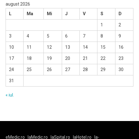
august 2026
L
Ma
Mi
J
V
S
D
1
2
3
4
5
6
7
8
9
10
11
12
13
14
15
16
17
18
19
20
21
22
23
24
25
26
27
28
29
30
31
« iul.
eMedic.ro
laMedic.ro
laSpital.ro
laHotel.ro
la-