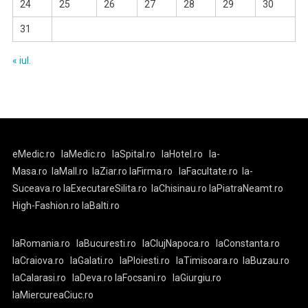
24
25
26
27
28
29
30
31
« iul.
eMedic.ro
laMedic.ro
laSpital.ro
laHotel.ro
la-
Masa.ro
laMall.ro
laZiar.ro
laFirma.ro
laFacultate.ro
la-
Suceava.ro
laExecutareSilita.ro
laChisinau.ro
laPiatraNeamt.ro
High-Fashion.ro
laBalti.ro
laRomania.ro
laBucuresti.ro
laClujNapoca.ro
laConstanta.ro
laCraiova.ro
laGalati.ro
laPloiesti.ro
laTimisoara.ro
laBuzau.ro
laCalarasi.ro
laDeva.ro
laFocsani.ro
laGiurgiu.ro
laMiercureaCiuc.ro