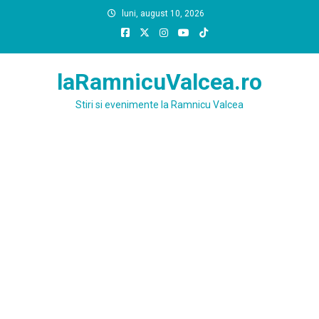
Skip
luni, august 10, 2026
to
content
laRamnicuValcea.ro
Stiri si evenimente la Ramnicu Valcea