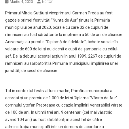
Editor
Martie 4, 2020
Primarul Mircia Gutău şi viceprimarul Carmen Preda au fost
gazdele primei festivităţi ”Nunta de Aur” ţinută la Primăria
municipiului pe anul 2020, ocazie cu care 32 de cupluri de
râmniceni au fost sărbătorite la împlinirea a 50 de ani de căsnicie.
Aniversaţii au primit o ”Diplomă de fidelitate”, tichete sociale în
valoare de 600 de lei şi au ciocnit o cupă de şampanie cu edilul-
şef. De la debutul acestei acţiuni în anul 1999, 2267 de cupluri de
râmniceni au sărbătorit la Primăria municipiului împlinirea unei
jumătăţi de secol de căsnicie.
Tot în contextul festiv al lunii martie, Primăria municipiului a
acordat şi un premiu de 1.000 de lei şi Diploma ”Vârsta de Aur”
domnului Ştefan Preoteasa cu ocazia împlinirii venerabilei vârste
de 100 de ani. În ultimii trei ani, 9 centenari (cel mai vârstnic
având 104 ani) au fost sărbătoriţi în acest fel de către
administraţia municipală într-un demers de acordare a