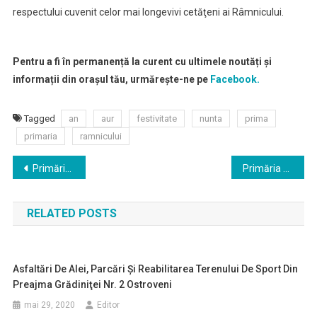
respectului cuvenit celor mai longevivi cetăţeni ai Râmnicului.
Pentru a fi în permanență la curent cu ultimele noutăți și
informații din orașul tău, urmărește-ne pe
Facebook.
Tagged
an
aur
festivitate
nunta
prima
primaria
ramnicului
Navigare
Primăria Râmnicu Vâlcea răspunde solicitărilor proprietarilor de animale de companie şi amenajează două spaţii pentru plimbat câinii
Primăria municipiului continuă investiţiile în zonele limitrofe ale Râmnicului: lărgire podeţ pe str. Constantin Stănciulescu
în
RELATED POSTS
articole
Asfaltări De Alei, Parcări Şi Reabilitarea Terenului De Sport Din
Preajma Grădiniţei Nr. 2 Ostroveni
mai 29, 2020
Editor