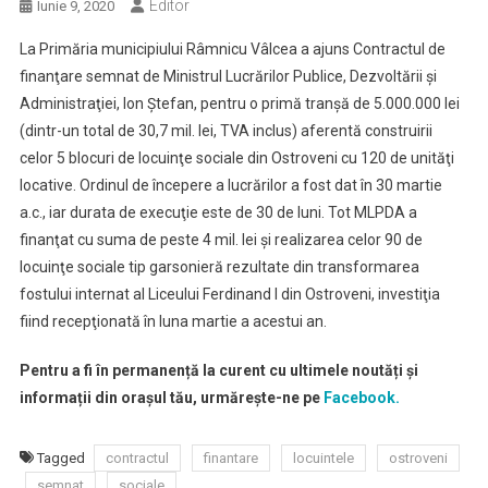
Editor
Iunie 9, 2020
La Primăria municipiului Râmnicu Vâlcea a ajuns Contractul de
finanţare semnat de Ministrul Lucrărilor Publice, Dezvoltării şi
Administraţiei, Ion Ştefan, pentru o primă tranşă de 5.000.000 lei
(dintr-un total de 30,7 mil. lei, TVA inclus) aferentă construirii
celor 5 blocuri de locuinţe sociale din Ostroveni cu 120 de unităţi
locative. Ordinul de începere a lucrărilor a fost dat în 30 martie
a.c., iar durata de execuţie este de 30 de luni. Tot MLPDA a
finanţat cu suma de peste 4 mil. lei şi realizarea celor 90 de
locuinţe sociale tip garsonieră rezultate din transformarea
fostului internat al Liceului Ferdinand I din Ostroveni, investiţia
fiind recepţionată în luna martie a acestui an.
Pentru a fi în permanență la curent cu ultimele noutăți și
informații din orașul tău, urmărește-ne pe
Facebook.
Tagged
contractul
finantare
locuintele
ostroveni
semnat
sociale