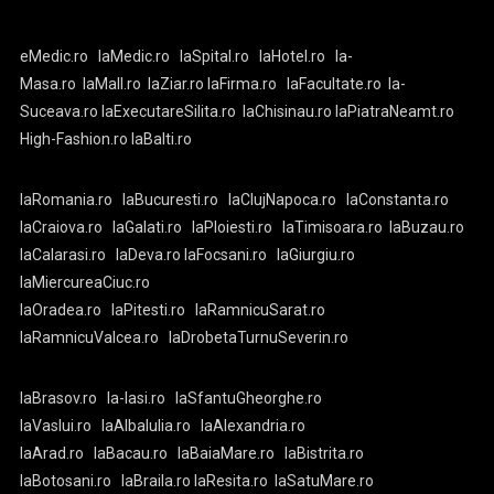
eMedic.ro
laMedic.ro
laSpital.ro
laHotel.ro
la-
Masa.ro
laMall.ro
laZiar.ro
laFirma.ro
laFacultate.ro
la-
Suceava.ro
laExecutareSilita.ro
laChisinau.ro
laPiatraNeamt.ro
High-Fashion.ro
laBalti.ro
laRomania.ro
laBucuresti.ro
laClujNapoca.ro
laConstanta.ro
laCraiova.ro
laGalati.ro
laPloiesti.ro
laTimisoara.ro
laBuzau.ro
laCalarasi.ro
laDeva.ro
laFocsani.ro
laGiurgiu.ro
laMiercureaCiuc.ro
laOradea.ro
laPitesti.ro
laRamnicuSarat.ro
laRamnicuValcea.ro
laDrobetaTurnuSeverin.ro
laBrasov.ro
la-Iasi.ro
laSfantuGheorghe.ro
laVaslui.ro
laAlbaIulia.ro
laAlexandria.ro
laArad.ro
laBacau.ro
laBaiaMare.ro
laBistrita.ro
laBotosani.ro
laBraila.ro
laResita.ro
laSatuMare.ro