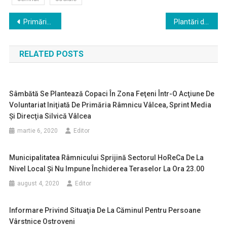
Navigare
Primăria Râmnicului pune ordine într-o zonă aglomerată din Ostroveni
Plantări de sute de copaci şi arbuşti pe domeniul public şi în parcurile din Râmnic
în
RELATED POSTS
articole
Sâmbătă Se Plantează Copaci În Zona Feţeni Într-O Acţiune De
Voluntariat Iniţiată De Primăria Râmnicu Vâlcea, Sprint Media
Şi Direcţia Silvică Vâlcea
martie 6, 2020
Editor
Municipalitatea Râmnicului Sprijină Sectorul HoReCa De La
Nivel Local Şi Nu Impune Închiderea Teraselor La Ora 23.00
august 4, 2020
Editor
Informare Privind Situaţia De La Căminul Pentru Persoane
Vârstnice Ostroveni