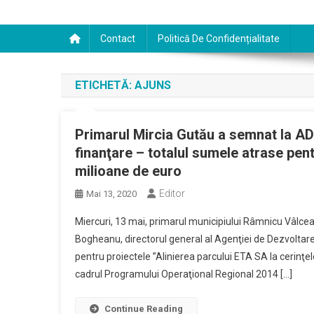
Contact
Politică De Confidențialitate
ETICHETĂ:
AJUNS
Primarul Mircia Gutău a semnat la A
finanţare – totalul sumele atrase pen
milioane de euro
Editor
Mai 13, 2020
Miercuri, 13 mai, primarul municipiului Râmnicu Vâlcea
Bogheanu, directorul general al Agenţiei de Dezvoltar
pentru proiectele ”Alinierea parcului ETA SA la cerinţe
cadrul Programului Operaţional Regional 2014 […]
Continue Reading