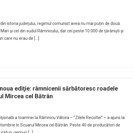
i din istoria județului, regimul comunist avea nu mai puțin de două
ari și cel din sudul Râmnicului, dar cei peste 10.000 de țărăniști și
uri care nu erau de […]
a noua ediţie: râmnicenii sărbătoresc roadele
ul Mircea cel Bătrân
iţională a toamnei la Râmnicu Vâlcea – ”Zilele Recoltei” – a ajuns la
 octombrie în Scuarul Mircea cel Bătrân. Peste 40 de producători de
urături, gemuri […]