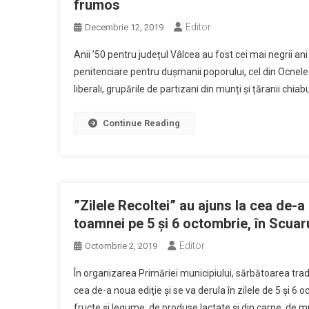
frumos
Editor
Decembrie 12, 2019
Anii ’50 pentru județul Vâlcea au fost cei mai negrii an
penitenciare pentru dușmanii poporului, cel din Ocnele M
liberali, grupările de partizani din munți și țăranii chiab
Continue Reading
”Zilele Recoltei” au ajuns la cea de-
toamnei pe 5 şi 6 octombrie, în Scuar
Editor
Octombrie 2, 2019
În organizarea Primăriei municipiului, sărbătoarea trad
cea de-a noua ediţie şi se va derula în zilele de 5 şi 6
fructe şi legume, de produse lactate şi din carne, de m