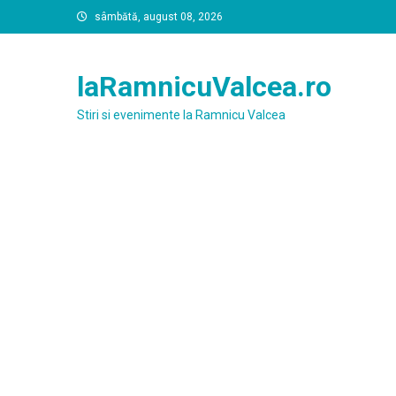
Skip
sâmbătă, august 08, 2026
to
content
laRamnicuValcea.ro
Stiri si evenimente la Ramnicu Valcea