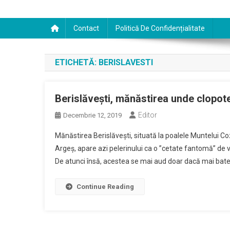
Contact
Politică De Confidențialitate
ETICHETĂ:
BERISLAVESTI
Berislăvești, mănăstirea unde clopot
Editor
Decembrie 12, 2019
Mănăstirea Berislăvești, situată la poalele Muntelui Co
Argeș, apare azi pelerinului ca o ”cetate fantomă” de ve
De atunci însă, acestea se mai aud doar dacă mai bate
Continue Reading