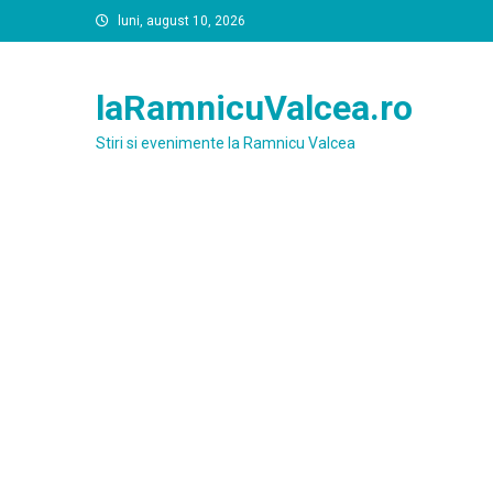
Skip
luni, august 10, 2026
to
content
laRamnicuValcea.ro
Stiri si evenimente la Ramnicu Valcea