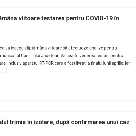
ămâna viitoare testarea pentru COVID-19 în
cea va începe săptămâna viitoare să efectueze analize pentru
municat al Consiliului Judeţean Vâlcea. În vederea testării pentru
inclusiv aparatul RT-PCR care a fost livrat la finalul lunii aprilie, iar
 […]
lul trimis în izolare, după confirmarea unui caz