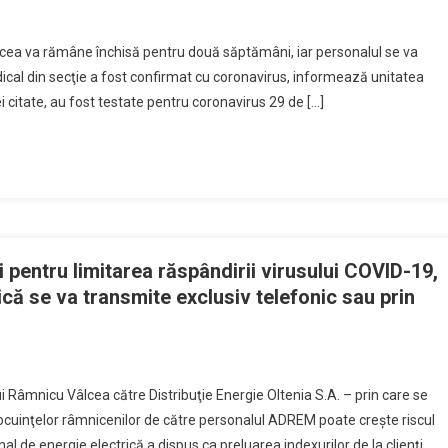
cea va rămâne închisă pentru două săptămâni, iar personalul se va
dical din secţie a fost confirmat cu coronavirus, informează unitatea
i citate, au fost testate pentru coronavirus 29 de […]
şi pentru limitarea răspândirii virusului COVID-19,
ică se va transmite exclusiv telefonic sau prin
 Râmnicu Vâlcea către Distribuţie Energie Oltenia S.A. – prin care se
l locuinţelor râmnicenilor de către personalul ADREM poate creşte riscul
al de energie electrică a dispus ca preluarea indexurilor de la clienţi