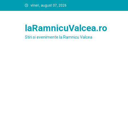
Skip
vineri, august 07, 2026
to
content
laRamnicuValcea.ro
Stiri si evenimente la Ramnicu Valcea