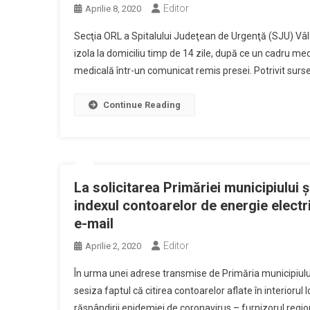
Editor
Aprilie 8, 2020
Secţia ORL a Spitalului Judeţean de Urgenţă (SJU) Vâl
izola la domiciliu timp de 14 zile, după ce un cadru me
medicală într-un comunicat remis presei. Potrivit surse
Continue Reading
La solicitarea Primăriei municipiului 
indexul contoarelor de energie electr
e-mail
Editor
Aprilie 2, 2020
În urma unei adrese transmise de Primăria municipiului
sesiza faptul că citirea contoarelor aflate în interioru
răspândirii epidemiei de coronavirus – furnizorul region