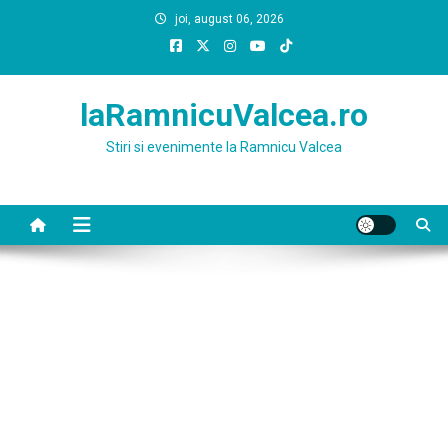
Skip
joi, august 06, 2026
to
content
laRamnicuValcea.ro
Stiri si evenimente la Ramnicu Valcea