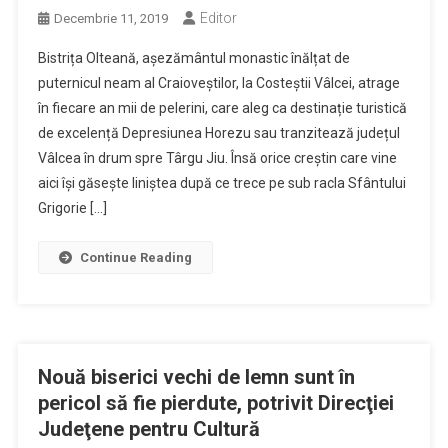
Editor
Decembrie 11, 2019
Bistrița Olteană, așezământul monastic înălțat de
puternicul neam al Craioveștilor, la Costeștii Vâlcei, atrage
în fiecare an mii de pelerini, care aleg ca destinație turistică
de excelență Depresiunea Horezu sau tranzitează județul
Vâlcea în drum spre Târgu Jiu. Însă orice creștin care vine
aici își găsește liniștea după ce trece pe sub racla Sfântului
Grigorie […]
Continue Reading
Nouă biserici vechi de lemn sunt în
pericol să fie pierdute, potrivit Direcţiei
Judeţene pentru Cultură