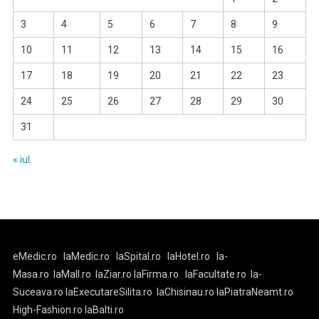
3
4
5
6
7
8
9
10
11
12
13
14
15
16
17
18
19
20
21
22
23
24
25
26
27
28
29
30
31
« iul.
eMedic.ro
laMedic.ro
laSpital.ro
laHotel.ro
la-
Masa.ro
laMall.ro
laZiar.ro
laFirma.ro
laFacultate.ro
la-
Suceava.ro
laExecutareSilita.ro
laChisinau.ro
laPiatraNeamt.ro
High-Fashion.ro
laBalti.ro