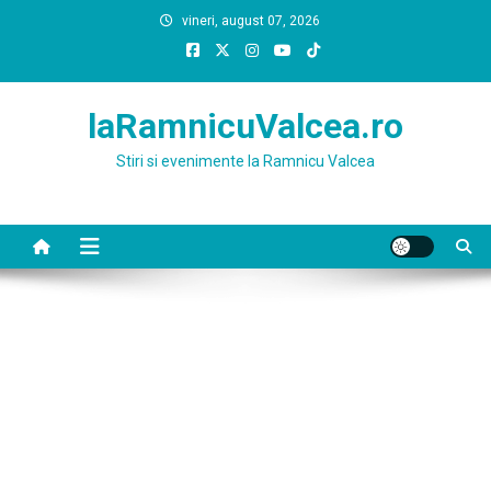
Skip
vineri, august 07, 2026
to
content
laRamnicuValcea.ro
Stiri si evenimente la Ramnicu Valcea