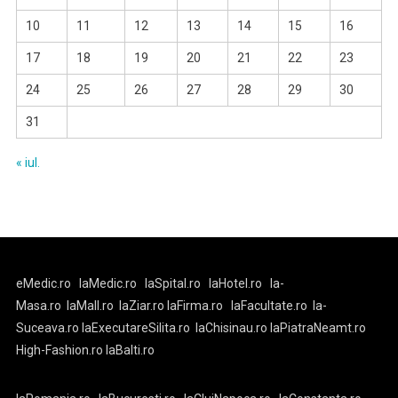
10
11
12
13
14
15
16
17
18
19
20
21
22
23
24
25
26
27
28
29
30
31
« iul.
eMedic.ro
laMedic.ro
laSpital.ro
laHotel.ro
la-
Masa.ro
laMall.ro
laZiar.ro
laFirma.ro
laFacultate.ro
la-
Suceava.ro
laExecutareSilita.ro
laChisinau.ro
laPiatraNeamt.ro
High-Fashion.ro
laBalti.ro