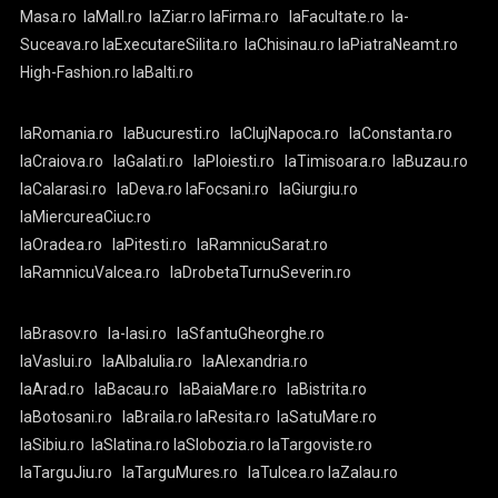
Masa.ro
laMall.ro
laZiar.ro
laFirma.ro
laFacultate.ro
la-
Suceava.ro
laExecutareSilita.ro
laChisinau.ro
laPiatraNeamt.ro
High-Fashion.ro
laBalti.ro
laRomania.ro
laBucuresti.ro
laClujNapoca.ro
laConstanta.ro
laCraiova.ro
laGalati.ro
laPloiesti.ro
laTimisoara.ro
laBuzau.ro
laCalarasi.ro
laDeva.ro
laFocsani.ro
laGiurgiu.ro
laMiercureaCiuc.ro
laOradea.ro
laPitesti.ro
laRamnicuSarat.ro
laRamnicuValcea.ro
laDrobetaTurnuSeverin.ro
laBrasov.ro
la-Iasi.ro
laSfantuGheorghe.ro
laVaslui.ro
laAlbaIulia.ro
laAlexandria.ro
laArad.ro
laBacau.ro
laBaiaMare.ro
laBistrita.ro
laBotosani.ro
laBraila.ro
laResita.ro
laSatuMare.ro
laSibiu.ro
laSlatina.ro
laSlobozia.ro
laTargoviste.ro
laTarguJiu.ro
laTarguMures.ro
laTulcea.ro
laZalau.ro