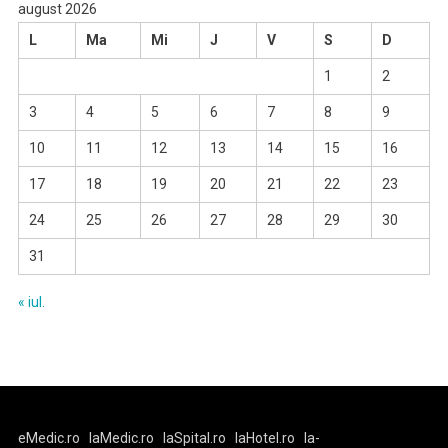
august 2026
L
Ma
Mi
J
V
S
D
1
2
3
4
5
6
7
8
9
10
11
12
13
14
15
16
17
18
19
20
21
22
23
24
25
26
27
28
29
30
31
« iul.
eMedic.ro
laMedic.ro
laSpital.ro
laHotel.ro
la-