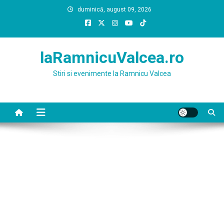
Skip
duminică, august 09, 2026
to
content
laRamnicuValcea.ro
Stiri si evenimente la Ramnicu Valcea