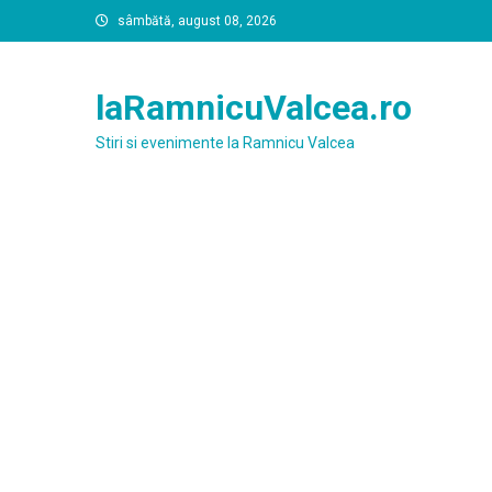
Skip
sâmbătă, august 08, 2026
to
content
laRamnicuValcea.ro
Stiri si evenimente la Ramnicu Valcea