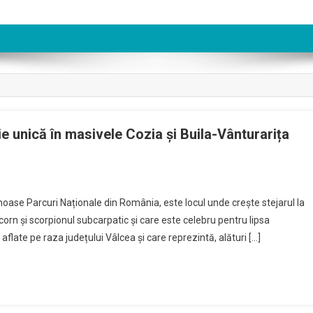
ie unică în masivele Cozia și Buila-Vânturarița
moase Parcuri Naționale din România, este locul unde crește stejarul la
corn și scorpionul subcarpatic și care este celebru pentru lipsa
aflate pe raza județului Vâlcea și care reprezintă, alături […]