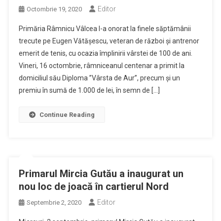
Editor
Octombrie 19, 2020
Primăria Râmnicu Vâlcea l-a onorat la finele săptămânii
trecute pe Eugen Vătăşescu, veteran de război şi antrenor
emerit de tenis, cu ocazia împlinirii vârstei de 100 de ani.
Vineri, 16 octombrie, râmniceanul centenar a primit la
domiciliul său Diploma ”Vârsta de Aur”, precum şi un
premiu în sumă de 1.000 de lei, în semn de […]
Continue Reading
Primarul Mircia Gutău a inaugurat un
nou loc de joacă în cartierul Nord
Editor
Septembrie 2, 2020