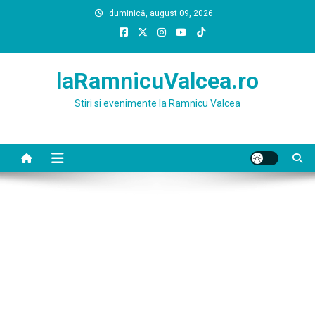
Skip
duminică, august 09, 2026
to
content
laRamnicuValcea.ro
Stiri si evenimente la Ramnicu Valcea