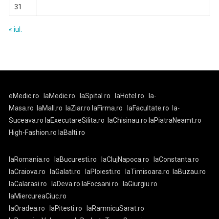
31
« iul.
eMedic.ro
laMedic.ro
laSpital.ro
laHotel.ro
la-
Masa.ro
laMall.ro
laZiar.ro
laFirma.ro
laFacultate.ro
la-
Suceava.ro
laExecutareSilita.ro
laChisinau.ro
laPiatraNeamt.ro
High-Fashion.ro
laBalti.ro
laRomania.ro
laBucuresti.ro
laClujNapoca.ro
laConstanta.ro
laCraiova.ro
laGalati.ro
laPloiesti.ro
laTimisoara.ro
laBuzau.ro
laCalarasi.ro
laDeva.ro
laFocsani.ro
laGiurgiu.ro
laMiercureaCiuc.ro
laOradea.ro
laPitesti.ro
laRamnicuSarat.ro