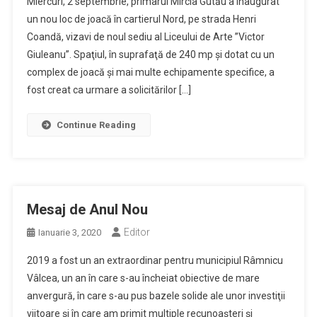
Miercuri, 2 septembrie, primarul Mircia Gutău a inaugurat
un nou loc de joacă în cartierul Nord, pe strada Henri
Coandă, vizavi de noul sediu al Liceului de Arte ”Victor
Giuleanu”. Spaţiul, în suprafaţă de 240 mp şi dotat cu un
complex de joacă şi mai multe echipamente specifice, a
fost creat ca urmare a solicitărilor […]
Continue Reading
Mesaj de Anul Nou
Editor
Ianuarie 3, 2020
2019 a fost un an extraordinar pentru municipiul Râmnicu
Vâlcea, un an în care s-au încheiat obiective de mare
anvergură, în care s-au pus bazele solide ale unor investiţii
viitoare şi în care am primit multiple recunoaşteri şi