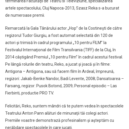
terminarea Facultăţii de Teatru si Televiziune, specializarea
artele spectacolului, Cluj Napoca-2013, Szasz Reka s-a bucurat
de numeroase premii.
Remarcată la Gala Tânărului actor „Hop” de la Costineşti de către
regizorul Tudor Giurgiu, a fost automat selectată din 120 de
actori şi trimisă în cadrul programului „10 pentru FILM” la
Festivalul Internaţional de Film Transilvania (TIFF) de la Cluj, în
2014 câştigând Premiul „10 pentru Film” în cadrul acestui festival.
Pe lângă rolurile din teatru, Reko, a jucat şi joacă şi în filme:
Antigona – Antigona, sau să facem film în Ardeal, împreună,
regizori: Jakab-Benke Nandor, Badi Levente, 2008; Dansatoarea –
Farsang, regizor: Pusok Botond, 2009; Personal episodic – Las
Fierbinti, productie PRO TV.
Felicitări, Reko, suntem mândri că te putem vedea în spectacolele
Teatrului Anton Pann alături de minunaţii tăi colegi actori.
Premiile voastre demonstrază profesinalism şi aşteptăm cu
nerăbdare spectacolele în care jucaţi.