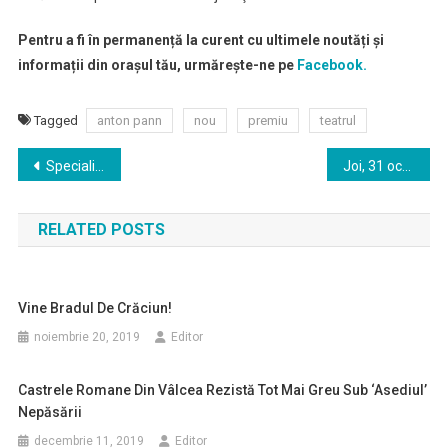
Pentru a fi în permanență la curent cu ultimele noutăți și
informații din orașul tău, urmărește-ne pe
Facebook.
Tagged
anton pann
nou
premiu
teatrul
Navigare
Specialişti în domeniul asistenţei sociale din Spania şi Bulgaria au apreciat la superlativ Căminul pentru Persoane Vârstnice din Ostroveni
Joi, 31 octombrie, primarul Mircia Gutău continuă seria întâlnirilor cu locuitorii cartierului Ostroveni
în
RELATED POSTS
articole
Vine Bradul De Crăciun!
noiembrie 20, 2019
Editor
Castrele Romane Din Vâlcea Rezistă Tot Mai Greu Sub ‘asediul’
Nepăsării
decembrie 11, 2019
Editor