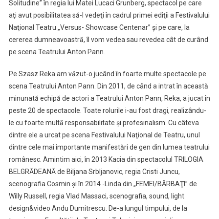
Solitudine” în regia lui Matei Lucaci Grunberg, spectacol pe care
aţi avut posibilitatea să-l vedeţi în cadrul primei ediţii a Festivalului
Naţional Teatru „Versus- Showcase Centenar” şi pe care, la
cererea dumneavoastră, îl vom vedea sau revedea cât de curând
pe scena Teatrului Anton Pann.
Pe Szasz Reka am văzut-o jucând în foarte multe spectacole pe
scena Teatrului Anton Pann. Din 2011, de când a intrat în această
minunată echipă de actori a Teatrului Anton Pann, Reka, a jucat în
peste 20 de spectacole. Toate rolurile i-au fost dragi, realizându-
le cu foarte multă responsabilitate şi profesinalism. Cu câteva
dintre ele a urcat pe scena Festivalului Naţional de Teatru, unul
dintre cele mai importante manifestări de gen din lumea teatrului
românesc. Amintim aici, în 2013 Kacia din spectacolul TRILOGIA
BELGRĂDEANĂ de Biljana Srbljanovic, regia Cristi Juncu,
scenografia Cosmin şi în 2014 -Linda din „FEMEI/BĂRBAŢI” de
Willy Russell, regia Vlad Massaci, scenografia, sound, light
design&video Andu Dumitrescu. De-a lungul timpului, de la