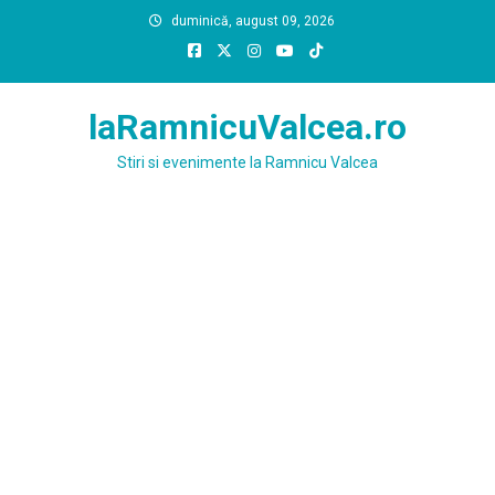
Skip
duminică, august 09, 2026
to
content
laRamnicuValcea.ro
Stiri si evenimente la Ramnicu Valcea