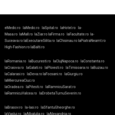
eMedic.ro
laMedic.ro
laSpital.ro
laHotel.ro
la-
Masa.ro
laMall.ro
laZiar.ro
laFirma.ro
laFacultate.ro
la-
Suceava.ro
laExecutareSilita.ro
laChisinau.ro
laPiatraNeamt.ro
High-Fashion.ro
laBalti.ro
laRomania.ro
laBucuresti.ro
laClujNapoca.ro
laConstanta.ro
laCraiova.ro
laGalati.ro
laPloiesti.ro
laTimisoara.ro
laBuzau.ro
laCalarasi.ro
laDeva.ro
laFocsani.ro
laGiurgiu.ro
laMiercureaCiuc.ro
laOradea.ro
laPitesti.ro
laRamnicuSarat.ro
laRamnicuValcea.ro
laDrobetaTurnuSeverin.ro
laBrasov.ro
la-Iasi.ro
laSfantuGheorghe.ro
laVaslui.ro
laAlbaIulia.ro
laAlexandria.ro