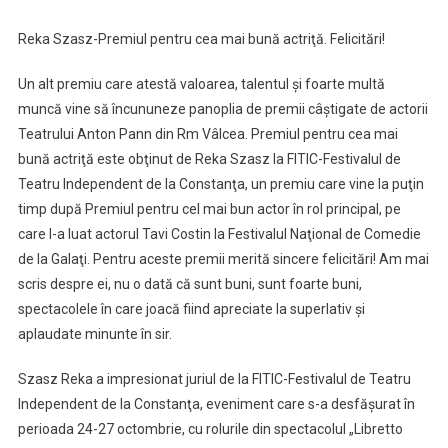
Reka Szasz-Premiul pentru cea mai bună actriţă. Felicitări!
Un alt premiu care atestă valoarea, talentul şi foarte multă
muncă vine să încununeze panoplia de premii câştigate de actorii
Teatrului Anton Pann din Rm Vâlcea. Premiul pentru cea mai
bună actriţă este obţinut de Reka Szasz la FITIC-Festivalul de
Teatru Independent de la Constanţa, un premiu care vine la puţin
timp după Premiul pentru cel mai bun actor în rol principal, pe
care l-a luat actorul Tavi Costin la Festivalul Naţional de Comedie
de la Galaţi. Pentru aceste premii merită sincere felicitări! Am mai
scris despre ei, nu o dată că sunt buni, sunt foarte buni,
spectacolele în care joacă fiind apreciate la superlativ şi
aplaudate minunte în sir.
Szasz Reka a impresionat juriul de la FITIC-Festivalul de Teatru
Independent de la Constanţa, eveniment care s-a desfăşurat în
perioada 24-27 octombrie, cu rolurile din spectacolul „Libretto