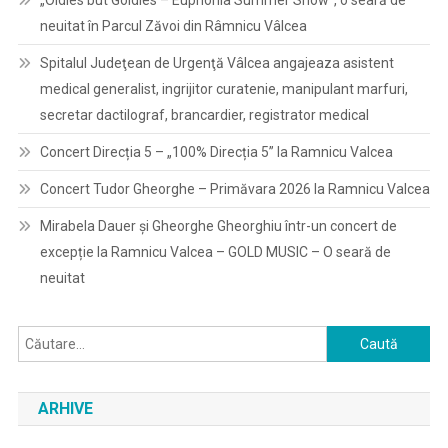
„Oldies but Goldies – Euphonia Summer Show”, o seară de
neuitat în Parcul Zăvoi din Râmnicu Vâlcea
Spitalul Judeţean de Urgenţă Vâlcea angajeaza asistent
medical generalist, ingrijitor curatenie, manipulant marfuri,
secretar dactilograf, brancardier, registrator medical
Concert Direcția 5 – „100% Direcția 5” la Ramnicu Valcea
Concert Tudor Gheorghe – Primăvara 2026 la Ramnicu Valcea
Mirabela Dauer și Gheorghe Gheorghiu într-un concert de
excepție la Ramnicu Valcea – GOLD MUSIC – O seară de
neuitat
Caută
după:
ARHIVE