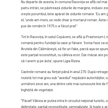
Nu departe de acesta, în comuna Racovița se află cel mai m
patru intrări, se păstrează zidurile de margine, inclusiv z
crește porumbul, bine apărat de zidurile romane. ‘Eu am gr
el, ‘unde am merii, se vede chiar și mortarul roman. Ăsta-i 
pus de români în 1975 s-a făcut praf.’
Tot în Racovița, în satul Copăceni, se află și Praetorium I, 
romană pentru fundații la case și fânare. ‘Ironia face ca si
Arutela din Călimănești, să fie un fake, parcă așa se spune
este parțial reconstituit, cu câteva erori. Dar măcar are p
că-l avem și pe ăsta’, spune Ligia Rizea.
Castrele romane au ființat până în anul 270. După retrage
rezistă tot mai greu sub ”asediul” nepăsării autorităților, 
următorii zece ani, una dintre cele mai cunoscute linii de fo
înghițită de vegetație.
”Păcat! Vâlcea ar putea intra în circuitul național turistic, 
delimitate, parțial reconstituite, semnalizate. Și toate s-a