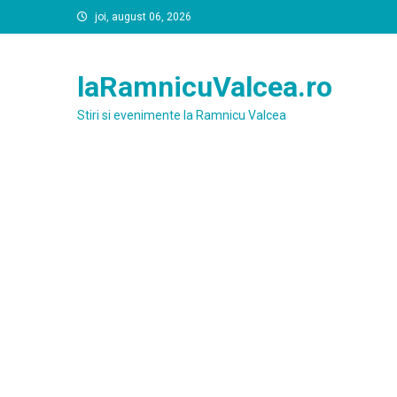
Skip
joi, august 06, 2026
to
content
laRamnicuValcea.ro
Stiri si evenimente la Ramnicu Valcea