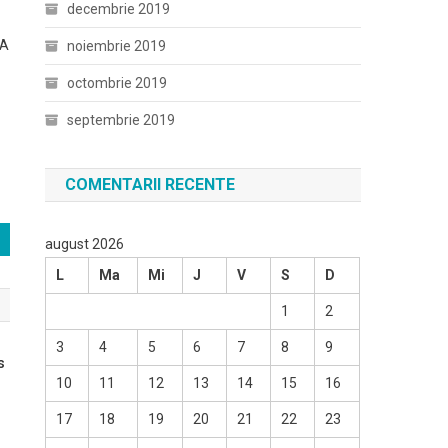
decembrie 2019
 A
noiembrie 2019
octombrie 2019
septembrie 2019
COMENTARII RECENTE
august 2026
L
Ma
Mi
J
V
S
D
1
2
3
4
5
6
7
8
9
s
10
11
12
13
14
15
16
17
18
19
20
21
22
23