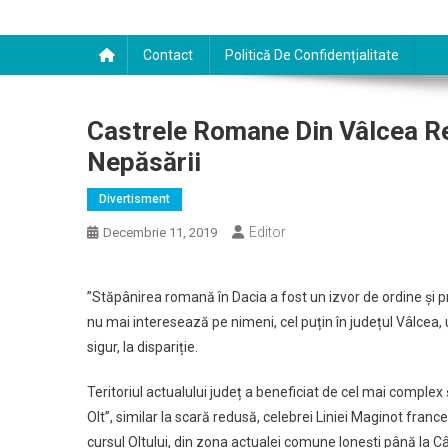
Contact
Politică De Confidențialitate
Castrele Romane Din Vâlcea Re
Nepăsării
Divertisment
Editor
Decembrie 11, 2019
”Stăpânirea romană în Dacia a fost un izvor de ordine și 
nu mai interesează pe nimeni, cel puțin în județul Vâlcea,
sigur, la dispariție.
Teritoriul actualului județ a beneficiat de cel mai complex
Olt”, similar la scară redusă, celebrei Liniei Maginot fra
cursul Oltului, din zona actualei comune Ionești până la Câ