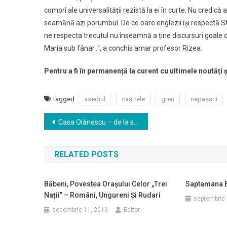
comori ale universalității rezistă la ei în curte. Nu cred că
seamănă azi porumbul. De ce oare englezii își respectă Ston
ne respecta trecutul nu înseamnă a ține discursuri goale de
Maria sub fânar…’, a conchis amar profesor Rizea.
Pentru a fi în permanență la curent cu ultimele noutăți 
Tagged
asediul
castrele
greu
nepasarii
Navigare
Casa Olănescu – de la schit, comisariat sovietic, CAP, azi o ruină nobilă în centrul municipiului Râmnicu Vâlcea
în
RELATED POSTS
articole
Băbeni, Povestea Orașului Celor „trei
Saptamana E
Nații” – Români, Ungureni Și Rudari
septembrie 
decembrie 11, 2019
Editor