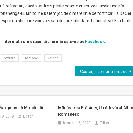
 ar fi refractari, dacă s-ar trezi peste noapte cu muzee, acolo unde își
ehenge-ul, iar noi ne batem joc de o mare linie de fortificații a Daciei.
spre nu știu care voievozi sau despre latinitate. Latinitatea? E la tanti
și informații din orașul tău, urmărește-ne pe
Facebook.
rezista
romane
valcea
Costești, comuna-muzeu
uropeana A Mobilitatii
Mănăstirea Frăsinei, Un Adevărat Atho
Românesc
18, 2019
Editor
februarie 6, 2020
Editor