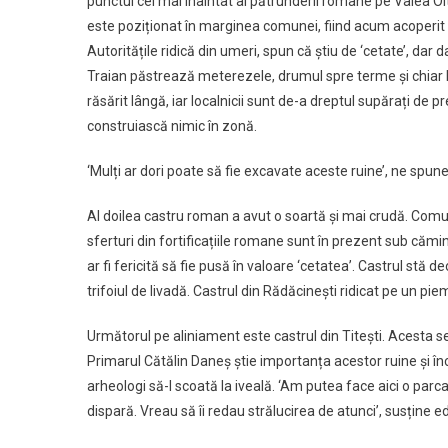
punctul cel mai înaintat al pătrunderii romane pe Valea Olt
este poziționat în marginea comunei, fiind acum acoperit de
Autoritățile ridică din umeri, spun că știu de ‘cetate’, dar d
Traian păstrează meterezele, drumul spre terme și chiar b
răsărit lângă, iar localnicii sunt de-a dreptul supărați de 
construiască nimic în zonă.
‘Mulți ar dori poate să fie excavate aceste ruine’, ne spune
Al doilea castru roman a avut o soartă și mai crudă. Comuniș
sferturi din fortificațiile romane sunt în prezent sub cămin,
ar fi fericită să fie pusă în valoare ‘cetatea’. Castrul stă
trifoiul de livadă. Castrul din Rădăcinești ridicat pe un pi
Următorul pe aliniament este castrul din Titești. Acesta se a
Primarul Cătălin Daneș știe importanța acestor ruine și în
arheologi să-l scoată la iveală. ‘Am putea face aici o parca
dispară. Vreau să îi redau strălucirea de atunci’, susține e