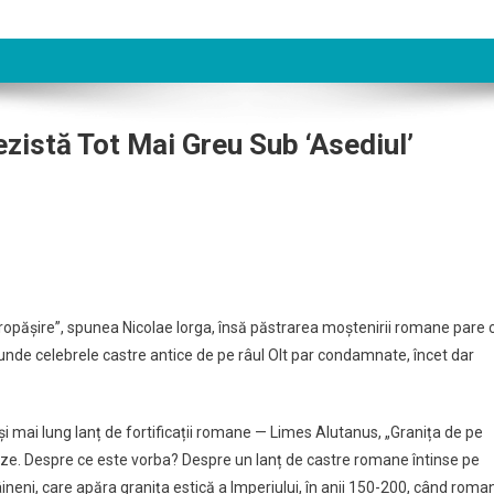
zistă Tot Mai Greu Sub ‘asediul’
propășire”, spunea Nicolae Iorga, însă păstrarea moștenirii romane pare 
 unde celebrele castre antice de pe râul Olt par condamnate, încet dar
 și mai lung lanț de fortificații romane — Limes Alutanus, „Granița de pe
nceze. Despre ce este vorba? Despre un lanț de castre romane întinse pe
ineni, care apăra granița estică a Imperiului, în anii 150-200, când roman