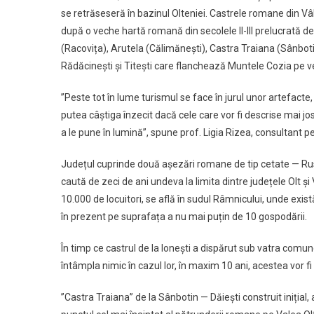
se retrăseseră în bazinul Olteniei. Castrele romane din Vâlc
după o veche hartă romană din secolele II-III prelucrată de
(Racovița), Arutela (Călimănești), Castra Traiana (Sânboti
Rădăcinești și Titești care flanchează Muntele Cozia pe v
”Peste tot în lume turismul se face în jurul unor artefacte,
putea câștiga înzecit dacă cele care vor fi descrise mai jos
a le pune în lumină”, spune prof. Ligia Rizea, consultant 
Județul cuprinde două așezări romane de tip cetate — Rus
caută de zeci de ani undeva la limita dintre județele Olt și 
10.000 de locuitori, se află în sudul Râmnicului, unde exist
în prezent pe suprafața a nu mai puțin de 10 gospodării.
În timp ce castrul de la Ionești a dispărut sub vatra comunei
întâmpla nimic în cazul lor, în maxim 10 ani, acestea vor f
”Castra Traiana” de la Sânbotin — Dăiești construit iniția