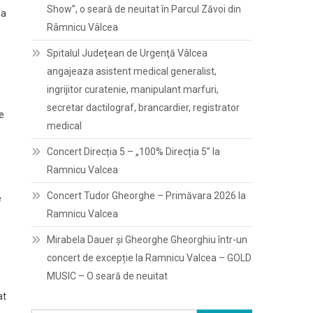
Show”, o seară de neuitat în Parcul Zăvoi din
ea
Râmnicu Vâlcea
Spitalul Judeţean de Urgenţă Vâlcea
angajeaza asistent medical generalist,
ingrijitor curatenie, manipulant marfuri,
secretar dactilograf, brancardier, registrator
de
medical
Concert Direcția 5 – „100% Direcția 5” la
o
Ramnicu Valcea
Concert Tudor Gheorghe – Primăvara 2026 la
e
Ramnicu Valcea
Mirabela Dauer și Gheorghe Gheorghiu într-un
concert de excepție la Ramnicu Valcea – GOLD
MUSIC – O seară de neuitat
at