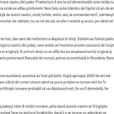
are castru din județ. Praetorium II are la sol dimensiunile unei cetăți c
ona unde se aflau pretorienii. Nea Gelu este mândru de faptul că an de an 
ijă de acest castru, curăț tufele, aninii, aici, la comandament’, zâmbeș
mortar de calitate, nu ca cel de azi, ia uite-l rezistă și acum, pe când cel
mai mic, dar care din nefericire a dispărut în timp. Sătenii au folosit piatr
ngurul castru din județ, care arată cel mai bine și este cunoscut de turișt
 în engleză. În primul rând, nu se află nici pe amplasamentul original și
oarta pretoriană flancată de turnuri, prima reconstituită în România. Bine
rea aureliană, acestea au fost părăsite. După aproape 2000 de ani ele
care ridică din umeri atunci când se pune problema conservării lor. În
rtificații romane probabil că va dispărea încet, fie va fi demolată, fie
ca județul celor 8 cetăți romane, asta dacă aceste castre ar fi îngrijite,
r putea face cu ajutorul localnicilor dacă li s-ar spune cu adevărat ce