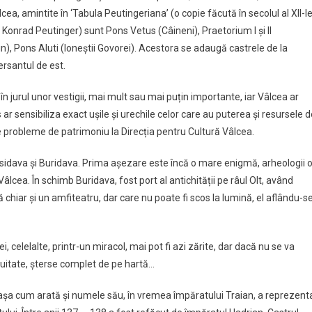
ea, amintite în ‘Tabula Peutingeriana’ (o copie făcută în secolul al XII-l
 Konrad Peutinger) sunt Pons Vetus (Câineni), Praetorium I și II
n), Pons Aluti (Ioneștii Govorei). Acestora se adaugă castrele de la
ersantul de est.
 în jurul unor vestigii, mai mult sau mai puțin importante, iar Vâlcea ar
 ar sensibiliza exact ușile și urechile celor care au puterea și resursele 
pe probleme de patrimoniu la Direcția pentru Cultură Vâlcea.
idava și Buridava. Prima așezare este încă o mare enigmă, arheologii 
Vâlcea. În schimb Buridava, fost port al antichității pe râul Olt, având
ă chiar și un amfiteatru, dar care nu poate fi scos la lumină, el aflându-s
, celelalte, printr-un miracol, mai pot fi azi zărite, dar dacă nu se va
i uitate, șterse complet de pe hartă…
l, așa cum arată și numele său, în vremea împăratului Traian, a reprezent