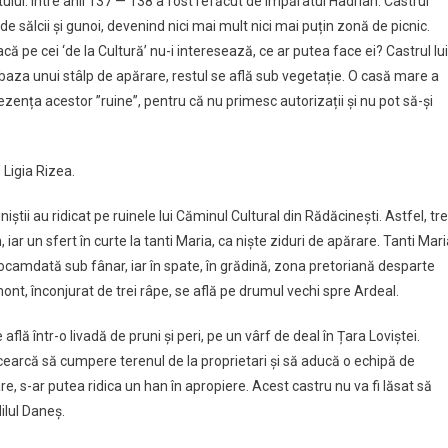
ului. Între anii 137 — 138 a fost refăcut de împăratul Hadrian. Castrul
 sălcii și gunoi, devenind nici mai mult nici mai puțin zonă de picnic.
acă pe cei ‘de la Cultură’ nu-i interesează, ce ar putea face ei? Castrul lui
aza unui stâlp de apărare, restul se află sub vegetație. O casă mare a
prezența acestor ”ruine”, pentru că nu primesc autorizații și nu pot să-și
 Ligia Rizea.
tii au ridicat pe ruinele lui Căminul Cultural din Rădăcinești. Astfel, tre
 iar un sfert în curte la tanti Maria, ca niște ziduri de apărare. Tanti Mar
 deocamdată sub fânar, iar în spate, în grădină, zona pretoriană desparte
emont, înconjurat de trei râpe, se află pe drumul vechi spre Ardeal.
flă într-o livadă de pruni și peri, pe un vârf de deal în Țara Loviștei.
cearcă să cumpere terenul de la proprietari și să aducă o echipă de
re, s-ar putea ridica un han în apropiere. Acest castru nu va fi lăsat să
dilul Daneș.