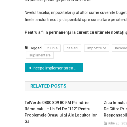
Nivelul taxelor, impozitelor şi al altor sume cuvenite bugetu
finele anului trecut şi disponibilă spre consultare pe site-
Pentru a fi în permanență la curent cu ultimele noutăți 
Tagged
2 iunie
casierii
impozitelor
incasa
suplimentare
Navigare
Începe implementarea celui mai mare proiect din ultimele decenii în domeniul iluminatului public
în
RELATED POSTS
articole
TelVerde 0800 809 809 Al Primăriei
Ziua Imnului
Râmnicului – Un Fel De ”112” Pentru
De Către Pr
Problemele Oraşului Şi Ale Locuitorilor
Responsabili
Săi
iulie 23, 20