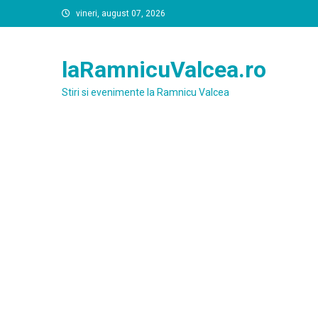
Skip
vineri, august 07, 2026
to
content
laRamnicuValcea.ro
Stiri si evenimente la Ramnicu Valcea