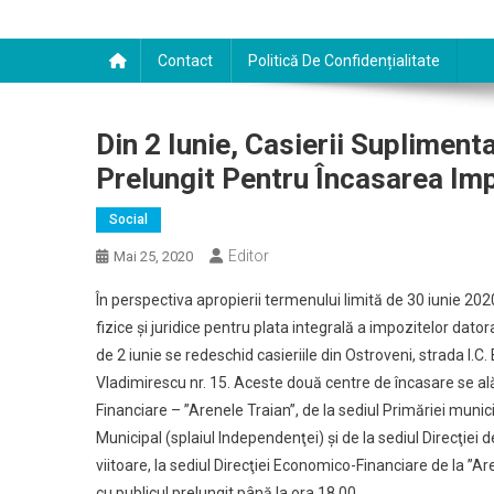
Contact
Politică De Confidențialitate
Din 2 Iunie, Casierii Suplimen
Prelungit Pentru Încasarea Im
Social
Editor
Mai 25, 2020
În perspectiva apropierii termenului limită de 30 iunie 20
fizice şi juridice pentru plata integrală a impozitelor dato
de 2 iunie se redeschid casieriile din Ostroveni, strada I.C.
Vladimirescu nr. 15. Aceste două centre de încasare se al
Financiare – ”Arenele Traian”, de la sediul Primăriei municip
Municipal (splaiul Independenţei) şi de la sediul Direcţie
viitoare, la sediul Direcţiei Economico-Financiare de la ”Ar
cu publicul prelungit până la ora 18.00.