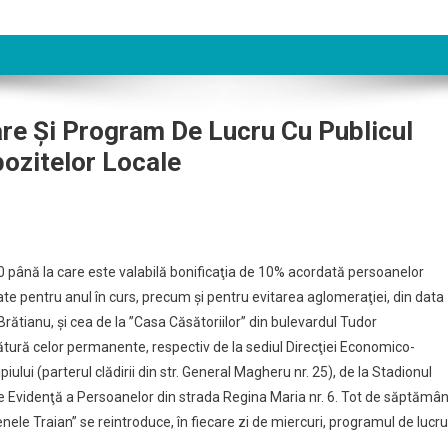
tare Şi Program De Lucru Cu Publicul
pozitelor Locale
20 până la care este valabilă bonificaţia de 10% acordată persoanelor
rate pentru anul în curs, precum şi pentru evitarea aglomeraţiei, din data
 Brătianu, şi cea de la ”Casa Căsătoriilor” din bulevardul Tudor
ătură celor permanente, respectiv de la sediul Direcţiei Economico-
iului (parterul clădirii din str. General Magheru nr. 25), de la Stadionul
i de Evidenţă a Persoanelor din strada Regina Maria nr. 6. Tot de săptămâ
enele Traian” se reintroduce, în fiecare zi de miercuri, programul de lucru