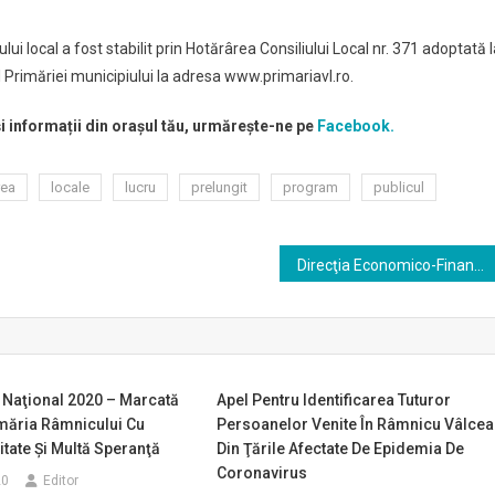
lui local a fost stabilit prin Hotărârea Consiliului Local nr. 371 adoptată 
ul Primăriei municipiului la adresa www.primariavl.ro.
și informații din orașul tău, urmărește-ne pe
Facebook.
rea
locale
lucru
prelungit
program
publicul
Direcţia Economico-Financiară a Primăriei municipiului se mută în sediul modern de la ”Arenele Traian”
 Naţional 2020 – Marcată
Apel Pentru Identificarea Tuturor
imăria Râmnicului Cu
Persoanelor Venite În Râmnicu Vâlcea
tate Şi Multă Speranţă
Din Ţările Afectate De Epidemia De
Coronavirus
20
Editor