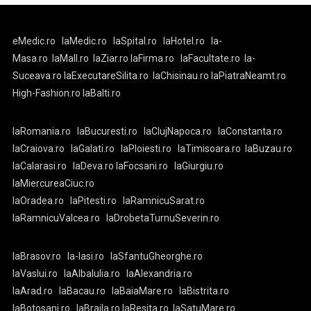
eMedic.ro
laMedic.ro
laSpital.ro
laHotel.ro
la-
Masa.ro
laMall.ro
laZiar.ro
laFirma.ro
laFacultate.ro
la-
Suceava.ro
laExecutareSilita.ro
laChisinau.ro
laPiatraNeamt.ro
High-Fashion.ro
laBalti.ro
laRomania.ro
laBucuresti.ro
laClujNapoca.ro
laConstanta.ro
laCraiova.ro
laGalati.ro
laPloiesti.ro
laTimisoara.ro
laBuzau.ro
laCalarasi.ro
laDeva.ro
laFocsani.ro
laGiurgiu.ro
laMiercureaCiuc.ro
laOradea.ro
laPitesti.ro
laRamnicuSarat.ro
laRamnicuValcea.ro
laDrobetaTurnuSeverin.ro
laBrasov.ro
la-Iasi.ro
laSfantuGheorghe.ro
laVaslui.ro
laAlbaIulia.ro
laAlexandria.ro
laArad.ro
laBacau.ro
laBaiaMare.ro
laBistrita.ro
laBotosani.ro
laBraila.ro
laResita.ro
laSatuMare.ro