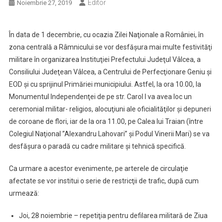
Editor
Noiembrie 27, 2019
În data de 1 decembrie, cu ocazia Zilei Naţionale a României, în
zona centrală a Râmnicului se vor desfăşura mai multe festivităţi
militare în organizarea Instituţiei Prefectului Judeţul Vâlcea, a
Consiliului Judeţean Vâlcea, a Centrului de Perfecţionare Geniu şi
EOD şi cu sprijinul Primăriei municipiului. Astfel, la ora 10.00, la
Monumentul Independenţei de pe str. Carol I va avea loc un
ceremonial militar- religios, alocuţiuni ale oficialităţilor şi depuneri
de coroane de flori, iar de la ora 11.00, pe Calea lui Traian (între
Colegiul Naţional ”Alexandru Lahovari” şi Podul Vinerii Mari) se va
desfăşura o paradă cu cadre militare şi tehnică specifică.
Ca urmare a acestor evenimente, pe arterele de circulaţie
afectate se vor institui o serie de restricţii de trafic, după cum
urmează:
Joi, 28 noiembrie – repetiţia pentru defilarea militară de Ziua