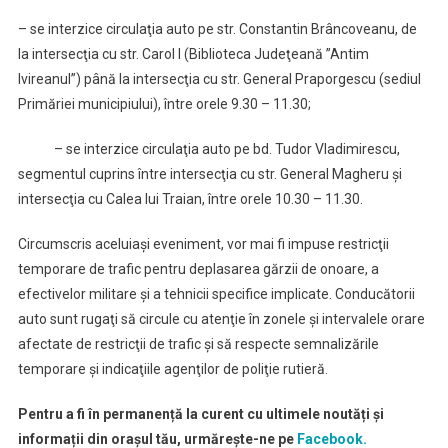
– se interzice circulaţia auto pe str. Constantin Brâncoveanu, de
la intersecţia cu str. Carol I (Biblioteca Judeţeană ”Antim
Ivireanul”) până la intersecţia cu str. General Praporgescu (sediul
Primăriei municipiului), între orele 9.30 – 11.30;
– se interzice circulaţia auto pe bd. Tudor Vladimirescu,
segmentul cuprins între intersecţia cu str. General Magheru şi
intersecţia cu Calea lui Traian, între orele 10.30 – 11.30.
Circumscris aceluiaşi eveniment, vor mai fi impuse restricţii
temporare de trafic pentru deplasarea gărzii de onoare, a
efectivelor militare şi a tehnicii specifice implicate. Conducătorii
auto sunt rugaţi să circule cu atenţie în zonele şi intervalele orare
afectate de restricţii de trafic şi să respecte semnalizările
temporare şi indicaţiile agenţilor de poliţie rutieră.
Pentru a fi în permanență la curent cu ultimele noutăți și
informații din orașul tău, urmărește-ne pe
Facebook.