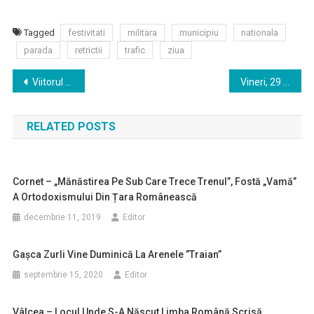
Tagged
festivitati
militara
municipiu
nationala
parada
retrictii
trafic
ziua
Navigare
Viitorul cimitir public din Râureni – mai aproape de realizare
Vineri, 29 noiembrie, Primăria Râmnicului va da startul sărbătorilor de iarnă!
în
RELATED POSTS
articole
Cornet – „mănăstirea Pe Sub Care Trece Trenul”, Fostă „vamă”
A Ortodoxismului Din Țara Românească
decembrie 11, 2019
Editor
Gaşca Zurli Vine Duminică La Arenele ”Traian”
septembrie 15, 2020
Editor
Vâlcea – Locul Unde S-A Născut Limba Română Scrisă