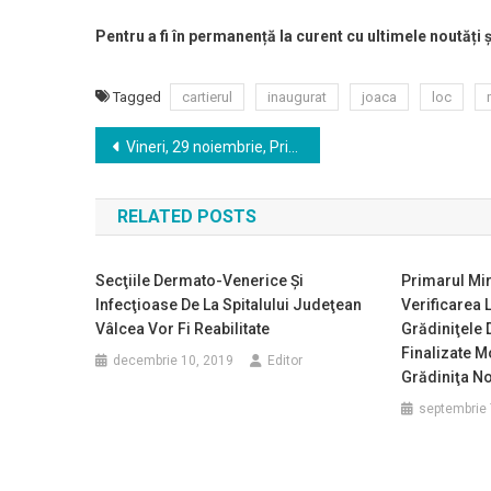
Pentru a fi în permanență la curent cu ultimele noutăți 
Tagged
cartierul
inaugurat
joaca
loc
Navigare
Vineri, 29 noiembrie, Primăria Râmnicului va da startul sărbătorilor de iarnă!
în
RELATED POSTS
articole
Secţiile Dermato-Venerice Şi
Primarul Mir
Infecţioase De La Spitalului Judeţean
Verificarea 
Vâlcea Vor Fi Reabilitate
Grădiniţele 
Finalizate M
decembrie 10, 2019
Editor
Grădiniţa N
septembrie 