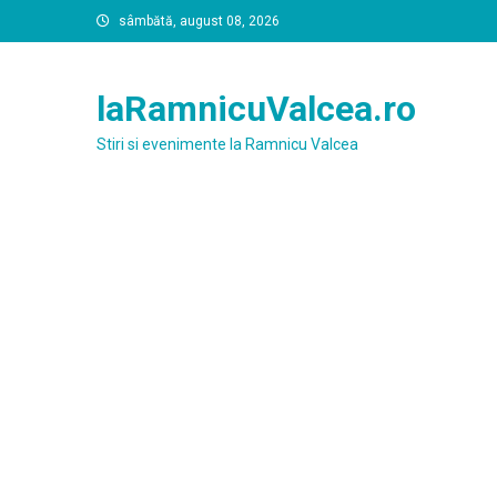
Skip
sâmbătă, august 08, 2026
to
content
laRamnicuValcea.ro
Stiri si evenimente la Ramnicu Valcea