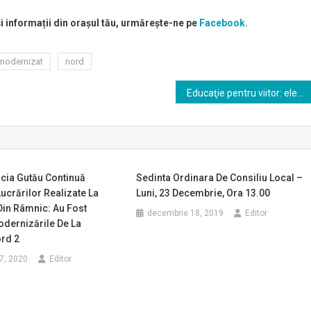
și informații din orașul tău, urmărește-ne pe
Facebook.
modernizat
nord
Educaţie pentru viitor: elevii din Râmnicu Vâlcea au participat la proiectul ”Traffic Snake Game – Oscar, şarpele hoinar” şi au economisit 1.848 kg CO2
cia Gutău Continuă
Sedinta Ordinara De Consiliu Local –
Lucrărilor Realizate La
Luni, 23 Decembrie, Ora 13.00
Din Râmnic: Au Fost
decembrie 18, 2019
Editor
odernizările De La
ord 2
7, 2020
Editor