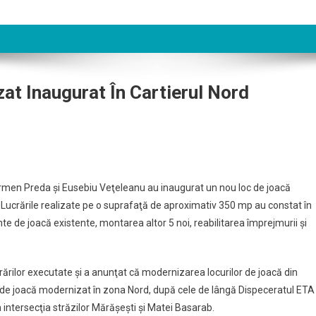
at Inaugurat În Cartierul Nord
Carmen Preda şi Eusebiu Veţeleanu au inaugurat un nou loc de joacă
Lucrările realizate pe o suprafaţă de aproximativ 350 mp au constat în
te de joacă existente, montarea altor 5 noi, reabilitarea împrejmurii şi
rărilor executate şi a anunţat că modernizarea locurilor de joacă din
oc de joacă modernizat în zona Nord, după cele de lângă Dispeceratul ETA
la intersecţia străzilor Mărăşeşti şi Matei Basarab.