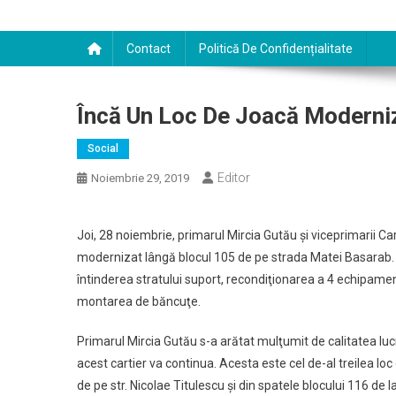
Contact
Politică De Confidențialitate
Încă Un Loc De Joacă Moderniz
Social
Editor
Noiembrie 29, 2019
Joi, 28 noiembrie, primarul Mircia Gutău şi viceprimarii 
modernizat lângă blocul 105 de pe strada Matei Basarab. 
întinderea stratului suport, recondiţionarea a 4 echipamen
montarea de băncuţe.
Primarul Mircia Gutău s-a arătat mulţumit de calitatea luc
acest cartier va continua. Acesta este cel de-al treilea l
de pe str. Nicolae Titulescu şi din spatele blocului 116 de 