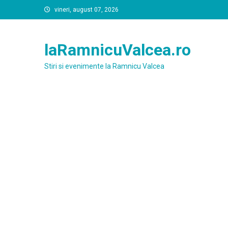
Skip
vineri, august 07, 2026
to
content
laRamnicuValcea.ro
Stiri si evenimente la Ramnicu Valcea