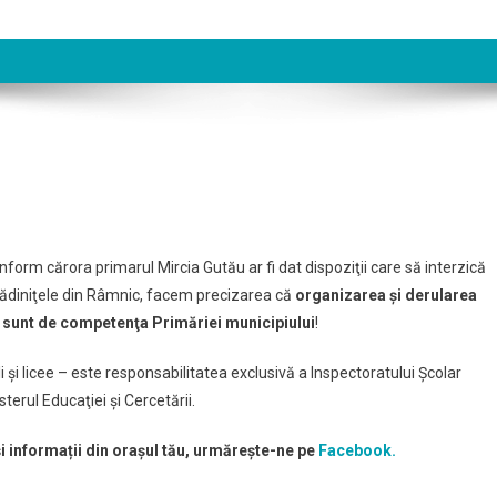
form cărora primarul Mircia Gutău ar fi dat dispoziţii care să interzică
n grădiniţele din Râmnic, facem precizarea că
organizarea şi derularea
nu sunt de competenţa Primăriei municipiului
!
oli şi licee – este responsabilitatea exclusivă a Inspectoratului Şcolar
terul Educaţiei şi Cercetării.
și informații din orașul tău, urmărește-ne pe
Facebook.