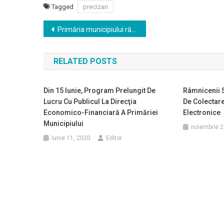
Tagged
precizari
Navigare
Primăria municipiului răspunde rugăminţilor copiilor din Râmnic: Gaşca Zurli va mai ţine încă un spectacol dumincă la Arenele ”Traian”
în
RELATED POSTS
articole
Din 15 Iunie, Program Prelungit De
Râmnicenii 
Lucru Cu Publicul La Direcţia
De Colectare
Economico-Financiară A Primăriei
Electronice
Municipiului
noiembrie 2
iunie 11, 2020
Editor