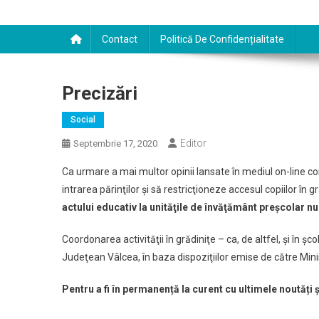
Contact
Politică De Confidențialitate
Precizări
Social
Editor
Septembrie 17, 2020
Ca urmare a mai multor opinii lansate în mediul on-line con
intrarea părinţilor şi să restricţioneze accesul copiilor î
actului educativ la unităţile de învăţământ preşcolar 
Coordonarea activităţii în grădiniţe – ca, de altfel, şi în şc
Judeţean Vâlcea, în baza dispoziţiilor emise de către Minis
Pentru a fi în permanență la curent cu ultimele noutăți 