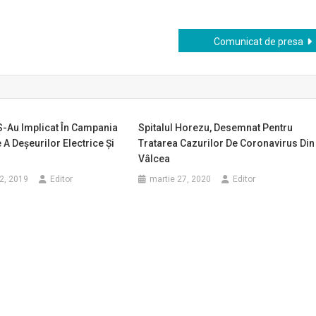
Comunicat de presa
S-Au Implicat În Campania
Spitalul Horezu, Desemnat Pentru
 A Deşeurilor Electrice Şi
Tratarea Cazurilor De Coronavirus Din
Vâlcea
2, 2019
Editor
martie 27, 2020
Editor