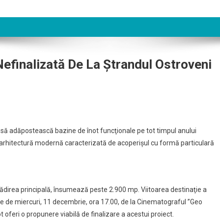
Nefinalizată De La Ştrandul Ostroveni
 să adăpostească bazine de înot funcţionale pe tot timpul anului
o arhitectură modernă caracterizată de acoperişul cu formă particulară
ădirea principală, însumează peste 2.900 mp. Viitoarea destinaţie a
ice de miercuri, 11 decembrie, ora 17.00, de la Cinematograful ”Geo
t oferi o propunere viabilă de finalizare a acestui proiect.