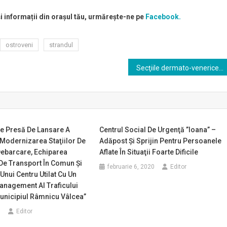
și informații din orașul tău, urmărește-ne pe
Facebook.
ostroveni
strandul
Secţiile dermato-venerice şi infecţioase de la Spitalului Judeţean Vâlcea vor fi reabilitate
De Presă De Lansare A
Centrul Social De Urgenţă ”Ioana” –
“Modernizarea Staţiilor De
Adăpost Şi Sprijin Pentru Persoanele
ebarcare, Echiparea
Aflate În Situaţii Foarte Dificile
De Transport În Comun Şi
februarie 6, 2020
Editor
Unui Centru Utilat Cu Un
anagement Al Traficului
unicipiul Râmnicu Vâlcea”
0
Editor