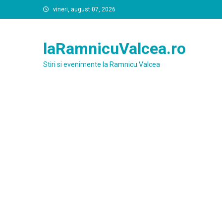
Skip
vineri, august 07, 2026
to
content
laRamnicuValcea.ro
Stiri si evenimente la Ramnicu Valcea