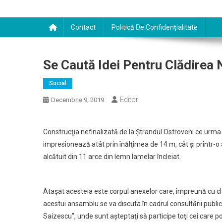
Contact
Politică De Confidențialitate
Se Caută Idei Pentru Clădirea 
Social
Editor
Decembrie 9, 2019
Construcţia nefinalizată de la Ştrandul Ostroveni ce urma
impresionează atât prin înălţimea de 14 m, cât şi printr-
alcătuit din 11 arce din lemn lamelar încleiat.
Ataşat acesteia este corpul anexelor care, împreună cu cl
acestui ansamblu se va discuta în cadrul consultării publ
Saizescu”, unde sunt aşteptaţi să participe toţi cei care po