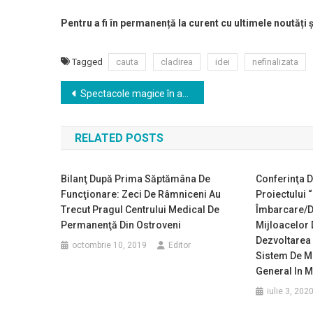
Pentru a fi în permanență la curent cu ultimele noutăți 
Tagged
cauta
cladirea
idei
nefinalizata
Navigare
Spectacole magice în acest week-end în centrul Râmnicului
în
RELATED POSTS
articole
Bilanţ După Prima Săptămâna De
Conferinţa 
Funcţionare: Zeci De Râmniceni Au
Proiectului 
Trecut Pragul Centrului Medical De
Îmbarcare/d
Permanenţă Din Ostroveni
Mijloacelor 
Dezvoltarea 
octombrie 10, 2019
Editor
Sistem De M
General In M
iulie 3, 202