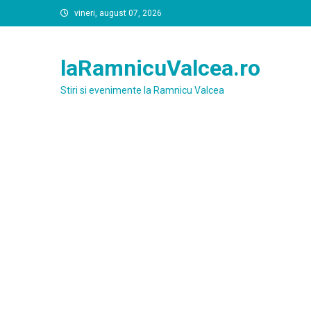
Skip
vineri, august 07, 2026
to
content
laRamnicuValcea.ro
Stiri si evenimente la Ramnicu Valcea