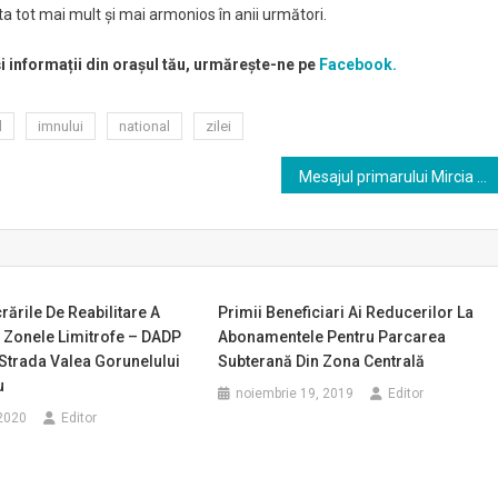
ta tot mai mult şi mai armonios în anii următori.
și informații din orașul tău, urmărește-ne pe
Facebook.
l
imnului
national
zilei
Mesajul primarului Mircia Gutău cu ocazia Zilei Imnului National
rările De Reabilitare A
Primii Beneficiari Ai Reducerilor La
n Zonele Limitrofe – DADP
Abonamentele Pentru Parcarea
 Strada Valea Gorunelului
Subterană Din Zona Centrală
u
noiembrie 19, 2019
Editor
2020
Editor