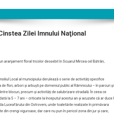
Cinstea Zilei Imnului Naţional
 un aranjament floral tricolor deosebit în Scuarul Mircea cel Bătrân,
iliul Local al municipiului derulează o serie de activităţi specifice
de flori, arbori şi arbuşti pe domeniul public al Râmnicului – în parcuri şi
dintre blocuri, precum şi activităţi de salubrizare stradală. În ceea ce
dată la 5 – 7 ani – criticate la începutul acestui an şi acuzate că ar duce 
da Luceafărului din Ostroveni, unde toaletările realizate în primăvara
 din crengi viguroase, dar care nu pun în pericol zona din jur şi care,