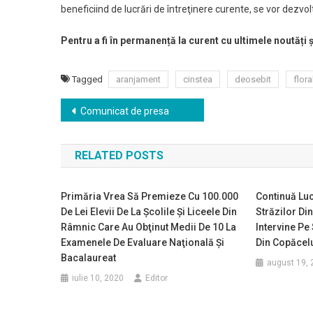
beneficiind de lucrări de întreţinere curente, se vor dezvol
Pentru a fi în permanență la curent cu ultimele noutăți 
Tagged
aranjament
cinstea
deosebit
flora
Navigare
Comunicat de presa
în
RELATED POSTS
articole
Primăria Vrea Să Premieze Cu 100.000
Continuă Luc
De Lei Elevii De La Şcolile Şi Liceele Din
Străzilor Di
Râmnic Care Au Obţinut Medii De 10 La
Intervine Pe
Examenele De Evaluare Naţională Şi
Din Copăcel
Bacalaureat
august 19, 
iulie 10, 2020
Editor