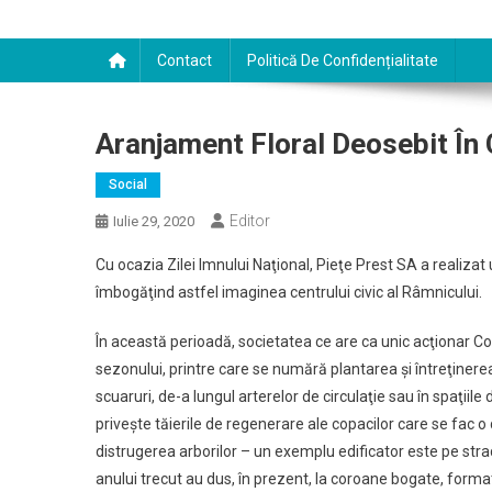
Contact
Politică De Confidențialitate
Aranjament Floral Deosebit În 
Social
Editor
Iulie 29, 2020
Cu ocazia Zilei Imnului Naţional, Pieţe Prest SA a realizat
îmbogăţind astfel imaginea centrului civic al Râmnicului.
În această perioadă, societatea ce are ca unic acţionar Cons
sezonului, printre care se numără plantarea şi întreţinerea 
scuaruri, de-a lungul arterelor de circulaţie sau în spaţiile 
priveşte tăierile de regenerare ale copacilor care se fac o 
distrugerea arborilor – un exemplu edificator este pe stra
anului trecut au dus, în prezent, la coroane bogate, formate