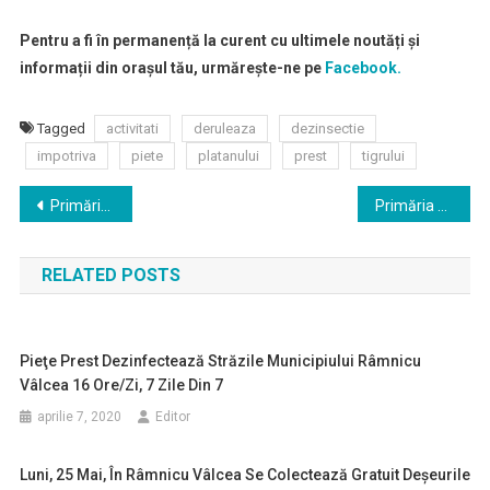
Pentru a fi în permanență la curent cu ultimele noutăți și
informații din orașul tău, urmărește-ne pe
Facebook.
Tagged
activitati
deruleaza
dezinsectie
impotriva
piete
platanului
prest
tigrului
Navigare
Primăria Râmnicului începe demersurile de reabilitare a drumului de legătură de-a lungul Oltului cu comuna Bujoreni
Primăria municipiului a organizat o şedinţă la Arenele ”Traian” pentru a media între propunerile locuitorilor şi interesele agenţilor de pe strada Ferdinand
în
RELATED POSTS
articole
Pieţe Prest Dezinfectează Străzile Municipiului Râmnicu
Vâlcea 16 Ore/zi, 7 Zile Din 7
aprilie 7, 2020
Editor
Luni, 25 Mai, În Râmnicu Vâlcea Se Colectează Gratuit Deşeurile