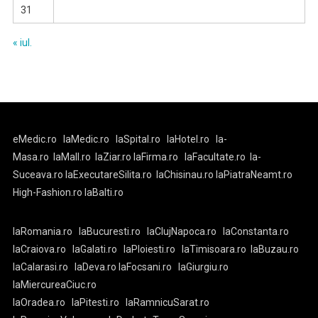
31
« iul.
eMedic.ro
laMedic.ro
laSpital.ro
laHotel.ro
la-
Masa.ro
laMall.ro
laZiar.ro
laFirma.ro
laFacultate.ro
la-
Suceava.ro
laExecutareSilita.ro
laChisinau.ro
laPiatraNeamt.ro
High-Fashion.ro
laBalti.ro
laRomania.ro
laBucuresti.ro
laClujNapoca.ro
laConstanta.ro
laCraiova.ro
laGalati.ro
laPloiesti.ro
laTimisoara.ro
laBuzau.ro
laCalarasi.ro
laDeva.ro
laFocsani.ro
laGiurgiu.ro
laMiercureaCiuc.ro
laOradea.ro
laPitesti.ro
laRamnicuSarat.ro