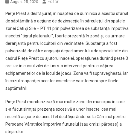
Editor
August 25, 2020
Pieţe Prest a desfăşurat, în noaptea de duminică a acestui sfârşit
de săptămână o acţiune de dezinsecţie în părculeţul din spatele
zonei Cati şi Sile – PT 41 prin pulverizarea de substanţă împotriva
insectei ”tigrul platanului”, foarte prezentă în zonă şi, ca urmare,
deranjantă pentru locuitorii din vecinătate. Substanţa a fost
pulverizată de către angajaţii departamentului de specialitate din
cadrul Pieţe Prest cu ajutorul nacelei, operaţiunea durând peste 3
ore, iar în cursul zilei de luni s-a intervenit pentru curăţirea
echipamentelor de la locul de joacă. Zona va fi supravegheată, iar
în cazul reapariţiei acestor insecte se va interveni spre finele
săptămânii.
Pieţe Prest monitorizează mai multe zone din municipiu în care
s-a făcut simţită prezenţa excesivă a unor insecte, cea mai
recentă acţiune de acest fel desfăşurându-se la Căminul pentru
Persoane Vârstnice împotriva fluturelui (sau omizii păroase) a
stejarului.