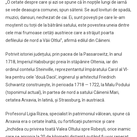
„O cetate despre care și azi se spune că în nopțile lungi de iarnă
se vede deasupra comunei, spun sătenii. Se aud lovituri de spadă,
muzici, dansuri, nechezat de cai. Ei, sunt povești pe care le-am
moștenit cu toții de la bătrânii satului, este povestea uneia dintre
cele mai frumoase cetăți austriece care a străjuit poarta
defileului de nord a Văii Oltlui”, afirmă edilul din Câineni.
Potrivit istoriei județului, prin pacea de la Passarowitz, în anul
1718, Imperiul Habsburgic preia în stăpânire Oltenia, iar din
ordinul contelui Steinville, reprezentantul împăratului Carol al VI-
lea pentru cele ‘două Dacii’, inginerul și arhitectul Friedrich
Schwantz construiește, în perioada 1718 — 1722, la Malu Podului
(toponimul actual), în partea de nord a satului Câinenii Mari,
cetatea Arxavia, în latină, și Strassburg, în austriacă.
Profesorul Ligia Rizea, specialist în patrimoniul vâlcean, spune că
Arxavia era o cetate înaltă, cu fortificații puternice și care
„închidea cu privirea toată Valea Oltului spre Robești, orice inamic
care se apropia la 20 de kilometri distanță putând fi ușor reperat,