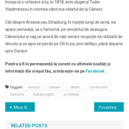
încearcă o refacere a lui, în 1818, este slugerul Tudor
Vladimirescu în vremea când era vătaful de la Câineni.
Cât despre Arxavia sau Strasburg, în nopțile lungi de iarnă, ea
apare semeață, ca o fantomă, pe versantul de deasupra
Câineniului și vag un acord de vals vienez reușește să răzbată de
dincolo și se apoi se pierde pe Olt în jos, prin defileu, până departe
spre Dunăre.
Pentru a fi în permanență la curent cu ultimele noutăți și
informații din orașul tău, urmărește-ne pe
Facebook.
Tagged
arxavia
caineni
cetatii
constructia
fantoma
habsburgilor
povestea
Navigare
‘Mica Sirenă’ din stațiunea Olănești, statuia care amintește de poveștile vikingilor
Povestea Colegiului Forestier – cum a ajuns un penitenciar comunist să fie un liceu frumos
în
RELATED POSTS