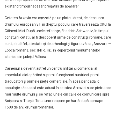
existând timpul necesar pregătirii de apărare” .
Cetatea Arxavia era așezată pe un platou drept, de deasupra
drumului european 81, în dreptul podului care traversează Oltul la
Câinenii Mici. După unele referințe, Friedrich Schwantz, în timpul
constuirii cetății, ar fi descoperit urme de construcții romane, care
sunt, de altfel, atestate și de arheologi și figurează ca „Așezare —
Epoca romană, sec. II-III d. Hr.’, în Repertoriul monumentelor
istorice din județul Vâlcea.
Câineniul a devenit astfel un centru militar și comercial al
imperiului, aici apărând și primii funcționari austrieci, primii
traducători și primele piețe comerciale. În acea perioadă, o
populație săsească este adusă în cetatea Arxaviei și se pietruiesc
mai multe drumuri și se refac unele din căile de comunicare spre
Boișoara și Titești. Tot atunci reapare pe hartă după aproape
1500 de ani, drumul romanilor.