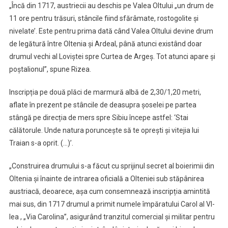
„Încă din 1717, austriecii au deschis pe Valea Oltului „un drum de
11 ore pentru trăsuri, stâncile fiind sfărâmate, rostogolite și
nivelate’. Este pentru prima dată când Valea Oltului devine drum
de legătură între Oltenia și Ardeal, până atunci existând doar
drumul vechi al Loviștei spre Curtea de Argeș. Tot atunci apare și
poștalionul”, spune Rizea.
Inscripția pe două plăci de marmură albă de 2,30/1,20 metri,
aflate în prezent pe stâncile de deasupra șoselei pe partea
stângă pe direcția de mers spre Sibiu începe astfel: ‘Stai
călătorule. Unde natura poruncește să te oprești și vitejia lui
Traian s-a oprit. (…)’.
„Construirea drumului s-a făcut cu sprijinul secret al boierimii din
Oltenia și înainte de intrarea oficială a Olteniei sub stăpânirea
austriacă, deoarece, așa cum consemnează inscripția amintită
mai sus, din 1717 drumul a primit numele împăratului Carol al VI-
lea , „Via Carolina”, asigurând tranzitul comercial și militar pentru