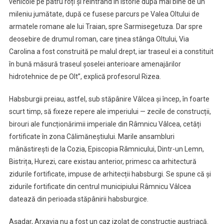
vehicole pe patru roți și reintrând în istorie după mai bine de un
mileniu jumătate, după ce fusese parcurs pe Valea Oltului de
armatele romane ale lui Traian, spre Sarmisegetuza. Dar spre
deosebire de drumul roman, care ținea stânga Oltului, Via
Carolina a fost construită pe malul drept, iar traseul ei a constituit
în bună măsură traseul șoselei anterioare amenajărilor
hidrotehnice de pe Olt”, explică profesorul Rizea.
Habsburgii preiau, astfel, sub stăpânire Vâlcea și încep, în foarte
scurt timp, să fixeze repere ale imperiului — zecile de construcții,
birouri ale funcționărimii imperiale din Râmnicu Vâlcea, cetăți
fortificate în zona Călimăneștiului. Marile ansambluri
mânăstirești de la Cozia, Episcopia Râmnicului, Dintr-un Lemn,
Bistrița, Hurezi, care existau anterior, primesc ca arhitectură
zidurile fortificate, impuse de arhitecții habsburgi. Se spune că și
zidurile fortificate din centrul municipiului Râmnicu Vâlcea
datează din perioada stăpânirii habsburgice.
Așadar, Arxavia nu a fost un caz izolat de construcție austriacă.