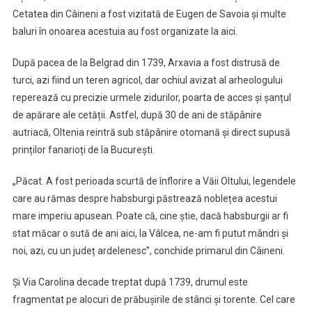
Cetatea din Câineni a fost vizitată de Eugen de Savoia și multe
baluri în onoarea acestuia au fost organizate la aici.
După pacea de la Belgrad din 1739, Arxavia a fost distrusă de
turci, azi fiind un teren agricol, dar ochiul avizat al arheologului
reperează cu precizie urmele zidurilor, poarta de acces și șanțul
de apărare ale cetății. Astfel, după 30 de ani de stăpânire
autriacă, Oltenia reintră sub stăpânire otomană și direct supusă
prinților fanarioți de la București.
„Păcat. A fost perioada scurtă de înflorire a Văii Oltului, legendele
care au rămas despre habsburgi păstrează noblețea acestui
mare imperiu apusean. Poate că, cine știe, dacă habsburgii ar fi
stat măcar o sută de ani aici, la Vâlcea, ne-am fi putut mândri și
noi, azi, cu un județ ardelenesc”, conchide primarul din Câineni.
Și Via Carolina decade treptat după 1739, drumul este
fragmentat pe alocuri de prăbușirile de stânci și torente. Cel care