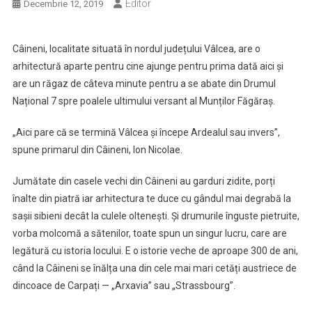
Editor
Decembrie 12, 2019
Câineni, localitate situată în nordul județului Vâlcea, are o
arhitectură aparte pentru cine ajunge pentru prima dată aici și
are un răgaz de câteva minute pentru a se abate din Drumul
Național 7 spre poalele ultimului versant al Munților Făgăraș.
„Aici pare că se termină Vâlcea și începe Ardealul sau invers”,
spune primarul din Câineni, Ion Nicolae.
Jumătate din casele vechi din Câineni au garduri zidite, porți
înalte din piatră iar arhitectura te duce cu gândul mai degrabă la
sașii sibieni decât la culele oltenești. Și drumurile înguste pietruite,
vorba molcomă a sătenilor, toate spun un singur lucru, care are
legătură cu istoria locului. E o istorie veche de aproape 300 de ani,
când la Câineni se înălța una din cele mai mari cetăți austriece de
dincoace de Carpați — „Arxavia” sau „Strassbourg”.