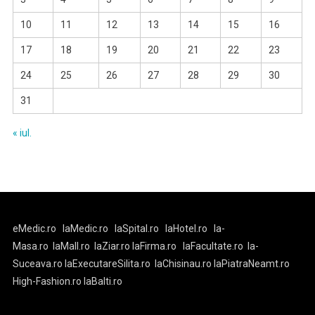
10
11
12
13
14
15
16
17
18
19
20
21
22
23
24
25
26
27
28
29
30
31
« iul.
eMedic.ro
laMedic.ro
laSpital.ro
laHotel.ro
la-
Masa.ro
laMall.ro
laZiar.ro
laFirma.ro
laFacultate.ro
la-
Suceava.ro
laExecutareSilita.ro
laChisinau.ro
laPiatraNeamt.ro
High-Fashion.ro
laBalti.ro