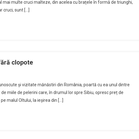
l mai multe cruci malteze, din acelea cu brațele în formă de triunghi,
r cruci, sunt […]
fără clopote
noscute și vizitate mănăstiri din România, poartă cu ea unul dintre
e miile de pelerini care, în drumul lor spre Sibiu, opresc preț de
e malul Oltului, la ieșirea din […]