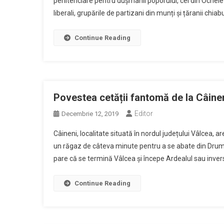
penitenciare pentru dușmanii poporului, cel din Ocnele M
liberali, grupările de partizani din munți și țăranii chiab
Continue Reading
Povestea cetății fantomă de la Câinen
Editor
Decembrie 12, 2019
Câineni, localitate situată în nordul județului Vâlcea, 
un răgaz de câteva minute pentru a se abate din Drumul
pare că se termină Vâlcea și începe Ardealul sau invers
Continue Reading