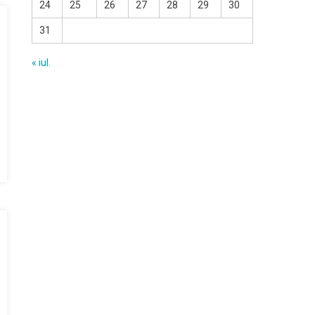
24
25
26
27
28
29
30
31
« iul.