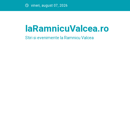
Skip
vineri, august 07, 2026
to
content
laRamnicuValcea.ro
Stiri si evenimente la Ramnicu Valcea