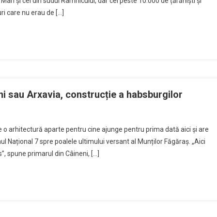
ari și cel din sudul Râmnicului, dar cei peste 10.000 de țărăniști și
uri care nu erau de […]
i sau Arxavia, construcție a habsburgilor
are o arhitectură aparte pentru cine ajunge pentru prima dată aici și are
 Național 7 spre poalele ultimului versant al Munților Făgăraș. „Aici
”, spune primarul din Câineni, […]