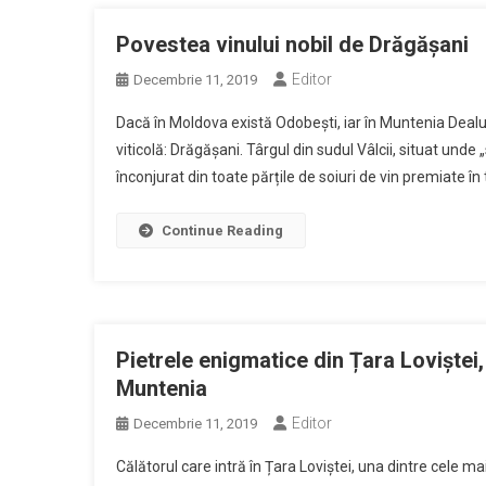
Povestea vinului nobil de Drăgășani
Editor
Decembrie 11, 2019
Dacă în Moldova există Odobești, iar în Muntenia Dealul 
viticolă: Drăgășani. Târgul din sudul Vâlcii, situat unde 
înconjurat din toate părțile de soiuri de vin premiate în t
Continue Reading
Pietrele enigmatice din Țara Loviștei
Muntenia
Editor
Decembrie 11, 2019
Călătorul care intră în Țara Loviștei, una dintre cele m