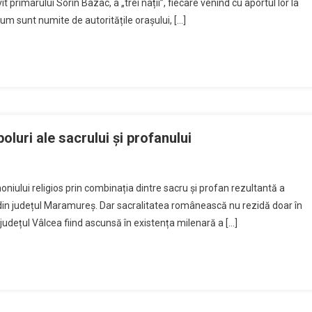
t primarului Sorin Bâzâc, a „trei nații”, fiecare venind cu aportul lor la
, cum sunt numite de autoritățile orașului, […]
luri ale sacrului și profanului
iului religios prin combinația dintre sacru și profan rezultantă a
ța, din județul Maramureș. Dar sacralitatea românească nu rezidă doar în
județul Vâlcea fiind ascunsă în existența milenară a […]