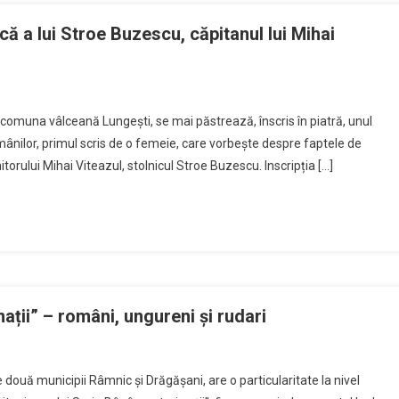
ă a lui Stroe Buzescu, căpitanul lui Mihai
 comuna vâlceană Lungești, se mai păstrează, înscris în piatră, unul
mânilor, primul scris de o femeie, care vorbește despre faptele de
itorului Mihai Viteazul, stolnicul Stroe Buzescu. Inscripția […]
nații” – români, ungureni și rudari
 două municipii Râmnic și Drăgășani, are o particularitate la nivel