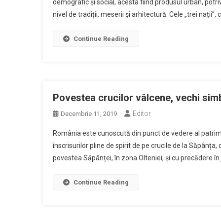
demografic și social, acesta fiind produsul urban, potrivi
nivel de tradiții, meserii și arhitectură. Cele „trei nații”
Continue Reading
Povestea crucilor vâlcene, vechi simbo
Editor
Decembrie 11, 2019
România este cunoscută din punct de vedere al patrimon
înscrisurilor pline de spirit de pe crucile de la Săpân
povestea Săpânței, în zona Olteniei, și cu precădere în 
Continue Reading