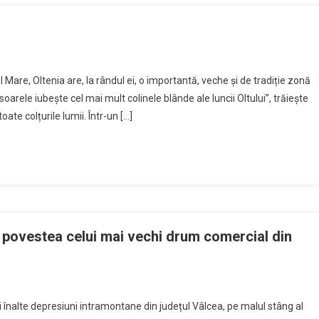
Mare, Oltenia are, la rândul ei, o importantă, veche și de tradiție zonă
„soarele iubește cel mai mult colinele blânde ale luncii Oltului”, trăiește
oate colțurile lumii. Într-un […]
, povestea celui mai vechi drum comercial din
ai înalte depresiuni intramontane din județul Vâlcea, pe malul stâng al