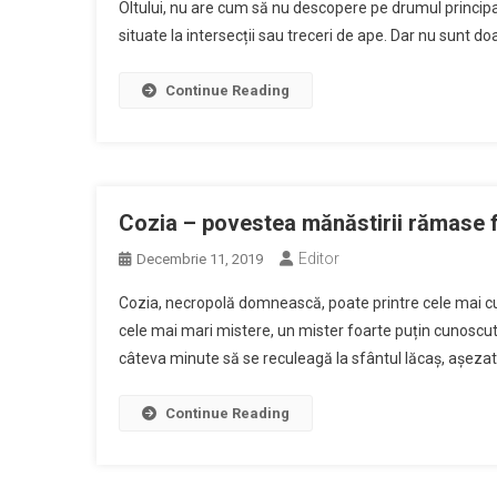
Oltului, nu are cum să nu descopere pe drumul principa
situate la intersecții sau treceri de ape. Dar nu sunt doa
Continue Reading
Cozia – povestea mănăstirii rămase 
Editor
Decembrie 11, 2019
Cozia, necropolă domnească, poate printre cele mai cu
cele mai mari mistere, un mister foarte puțin cunoscut d
câteva minute să se reculeagă la sfântul lăcaș, așezat p
Continue Reading