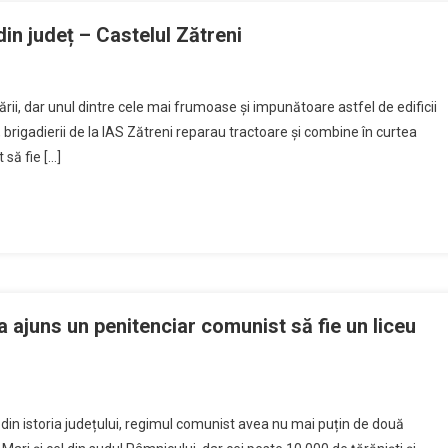
in județ – Castelul Zătreni
ării, dar unul dintre cele mai frumoase și impunătoare astfel de edificii
 brigadierii de la IAS Zătreni reparau tractoare și combine în curtea
 să fie […]
 ajuns un penitenciar comunist să fie un liceu
i din istoria județului, regimul comunist avea nu mai puțin de două